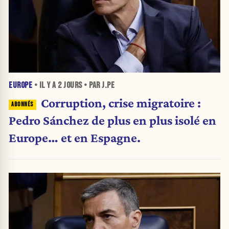
EUROPE
• IL Y A
2 JOURS
• PAR J.PE
Corruption, crise migratoire :
Pedro Sánchez de plus en plus isolé en
Europe… et en Espagne.