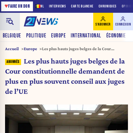
♥
FAIRE UN DON
NL
INTERVIEWS
CARTE BLANCHE
CHRONIQUES
OPINIO
S'ABONNER
CONNEXION
BELGIQUE
POLITIQUE
EUROPE
INTERNATIONAL
ÉCONOMIE
Accueil
Europe
Les plus hauts juges belges de la Cour
constitutionnelle demandent de plus en plus
Les plus hauts juges belges de la
souvent conseil aux juges de l’UE
Cour constitutionnelle demandent de
plus en plus souvent conseil aux juges
de l’UE