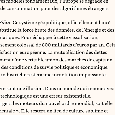
opres modèles fondamentaux, l’Europe se dégrade en
e de consommation pour des algorithmes étrangers.
Silica
. Ce système géopolitique, officiellement lancé
bstitue la force brute des données, de l'énergie et des
matiques. Pour échapper à cette vassalisation,
ssement colossal de 800 milliards d’euros par an. Cel
tisfaction européenne. La mutualisation des dettes
vement d’une véritable union des marchés de capitaux
s des conditions de survie politique et économique.
ie industrielle restera une incantation impuissante.
re sont une illusion. Dans un monde qui renoue avec
e technologique est une erreur existentielle.
forgera les moteurs du nouvel ordre mondial, soit elle
entale ». Elle restera un lieu de culture sublime et