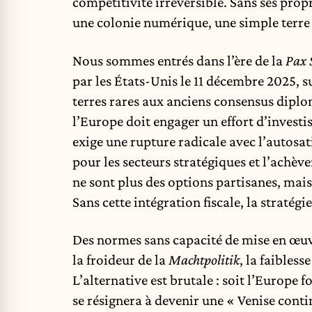
compétitivité irréversible. Sans ses pr
une colonie numérique, une simple terr
Nous sommes entrés dans l’ère de la
Pax 
par les États-Unis le 11 décembre 2025, su
terres rares aux anciens consensus diplo
l’Europe doit engager un effort d’investi
exige une rupture radicale avec l’autosa
pour les secteurs stratégiques et l’achè
ne sont plus des options partisanes, mai
Sans cette intégration fiscale, la stratég
Des normes sans capacité de mise en œuv
la froideur de la
Machtpolitik
, la faibless
L’alternative est brutale : soit l’Europe 
se résignera à devenir une « Venise contin