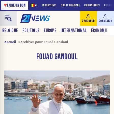
♥
FAIRE UN DON
NL
INTERVIEWS
CARTE BLANCHE
CHRONIQUES
OPINIO
S'ABONNER
CONNEXION
BELGIQUE
POLITIQUE
EUROPE
INTERNATIONAL
ÉCONOMIE
Accueil
Archives pour Fouad Gandoul
FOUAD GANDOUL