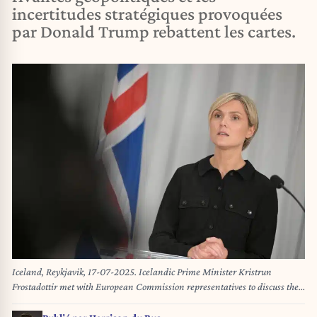
incertitudes stratégiques provoquées
par Donald Trump rebattent les cartes.
Iceland, Reykjavik, 17-07-2025. Icelandic Prime Minister Kristrun
Frostadottir met with European Commission representatives to discuss the
geopolitical role of the Arctic, security and preparedness, and climate
action. Photo by European Space Agency. Islande, Reykjavik, 17-07-2025.