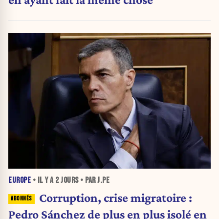
EUROPE
• IL Y A
2 JOURS
• PAR J.PE
Corruption, crise migratoire :
Pedro Sánchez de plus en plus isolé en