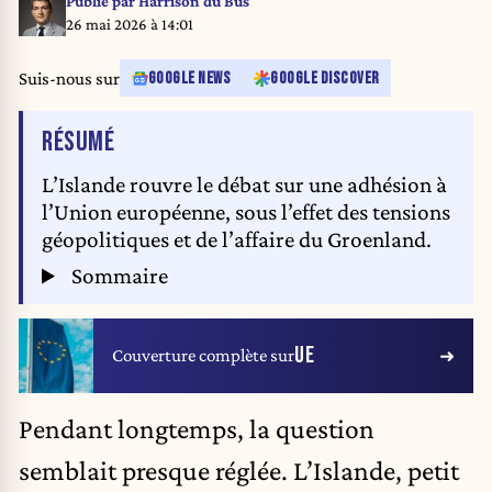
Publié par
Harrison du Bus
La Premiere ministre islandaise Kristrun Frostadottir a rencontre des
26 mai 2026 à 14:01
representants de la Commission Europeenne pour discuter du role
geopolitique de l Arctique, de la securite et de la preparation, ainsi que de l
Suis-nous sur
GOOGLE NEWS
GOOGLE DISCOVER
action climatique. Photo par l Agence spatiale europeenne.
DE L'ARTICLE
RÉSUMÉ
L’Islande rouvre le débat sur une adhésion à
l’Union européenne, sous l’effet des tensions
géopolitiques et de l’affaire du Groenland.
Sommaire
UE
Couverture complète sur
Pendant longtemps, la question
semblait presque réglée.
L’Islande
, petit