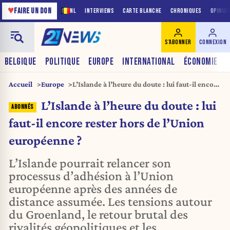
♥
FAIRE UN DON
NL
INTERVIEWS
CARTE BLANCHE
CHRONIQUES
OPINIO
S'ABONNER
CONNEXION
BELGIQUE
POLITIQUE
EUROPE
INTERNATIONAL
ÉCONOMIE
Accueil
Europe
L’Islande à l’heure du doute : lui faut-il encore
rester hors de l’Union européenne ?
L’Islande à l’heure du doute : lui
faut-il encore rester hors de l’Union
européenne ?
L’Islande pourrait relancer son
processus d’adhésion à l’Union
européenne après des années de
distance assumée. Les tensions autour
du Groenland, le retour brutal des
rivalités géopolitiques et les