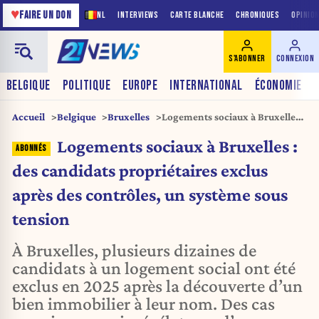
♥
FAIRE UN DON
NL
INTERVIEWS
CARTE BLANCHE
CHRONIQUES
OPINIO
S'ABONNER
CONNEXION
BELGIQUE
POLITIQUE
EUROPE
INTERNATIONAL
ÉCONOMIE
Accueil
Belgique
Bruxelles
Logements sociaux à Bruxelles :
des candidats propriétaires
Logements sociaux à Bruxelles :
exclus après des contrôles, un
système sous tension
des candidats propriétaires exclus
après des contrôles, un système sous
tension
À Bruxelles, plusieurs dizaines de
candidats à un logement social ont été
exclus en 2025 après la découverte d’un
bien immobilier à leur nom. Des cas