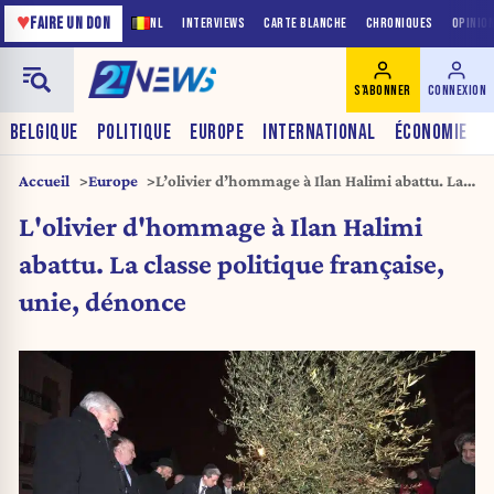
♥
FAIRE UN DON
NL
INTERVIEWS
CARTE BLANCHE
CHRONIQUES
OPINIO
S'ABONNER
CONNEXION
BELGIQUE
POLITIQUE
EUROPE
INTERNATIONAL
ÉCONOMIE
Accueil
Europe
L’olivier d’hommage à Ilan Halimi abattu. La
classe politique française, unie, dénonce
L'olivier d'hommage à Ilan Halimi
abattu. La classe politique française,
unie, dénonce