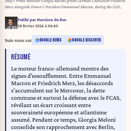
Italy's Prime Minister Giorgia Meloni greets German Chancellor Friedrich
Merz alongside France's President Emmanuel Macron, during the G20
summit in Johannesburg, South Africa. Picture date: Saturday November
22, 2025.
Publié par
Harrison du Bus
28 février 2026 à 04:40
Suis-nous sur
GOOGLE NEWS
GOOGLE DISCOVER
DE L'ARTICLE
RÉSUMÉ
Le moteur franco-allemand montre des
signes d’essoufflement. Entre Emmanuel
Macron et Friedrich Merz, les désaccords
s’accumulent sur le Mercosur, la dette
commune et surtout la défense avec le FCAS,
révélant un écart croissant entre
souveraineté européenne et atlantisme
assumé. Pendant ce temps, Giorgia Meloni
consolide son rapprochement avec Berlin,