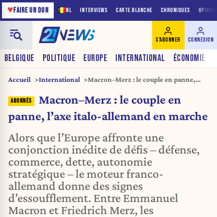
♥
FAIRE UN DON
NL
INTERVIEWS
CARTE BLANCHE
CHRONIQUES
OPINIO
S'ABONNER
CONNEXION
BELGIQUE
POLITIQUE
EUROPE
INTERNATIONAL
ÉCONOMIE
Accueil
International
Macron–Merz : le couple en panne,
l’axe italo-allemand en marche
Macron–Merz : le couple en
panne, l’axe italo-allemand en marche
Alors que l’Europe affronte une
conjonction inédite de défis – défense,
commerce, dette, autonomie
stratégique – le moteur franco-
allemand donne des signes
d’essoufflement. Entre Emmanuel
Macron et Friedrich Merz, les