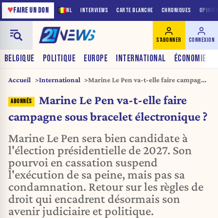
♥
FAIRE UN DON
NL
INTERVIEWS
CARTE BLANCHE
CHRONIQUES
OPINIO
S'ABONNER
CONNEXION
BELGIQUE
POLITIQUE
EUROPE
INTERNATIONAL
ÉCONOMIE
Accueil
International
Marine Le Pen va-t-elle faire campagne
sous bracelet électronique ?
Marine Le Pen va-t-elle faire
campagne sous bracelet électronique ?
Marine Le Pen sera bien candidate à
l'élection présidentielle de 2027. Son
pourvoi en cassation suspend
l'exécution de sa peine, mais pas sa
condamnation. Retour sur les règles de
droit qui encadrent désormais son
avenir judiciaire et politique.