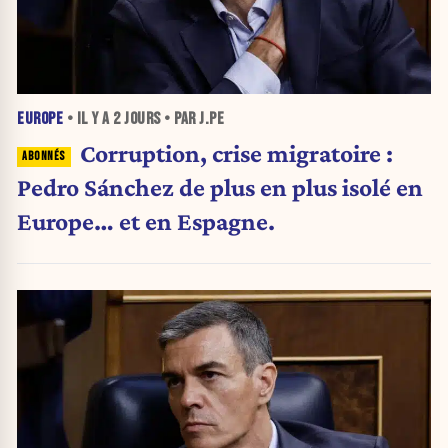
EUROPE
• IL Y A
2 JOURS
• PAR J.PE
Corruption, crise migratoire :
Pedro Sánchez de plus en plus isolé en
Europe… et en Espagne.