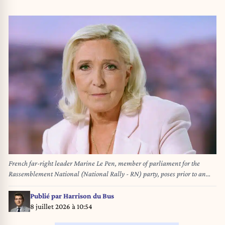
French far-right leader Marine Le Pen, member of parliament for the
Rassemblement National (National Rally - RN) party, poses prior to an
interview on the evening news broadcast of French TV channel TF1,
following the verdict in her appeal trial over misuse of EU funds, in
Publié par
Harrison du Bus
Boulogne-Billancourt, near Paris, France, July 7, 2026. Photo by Christian
8 juillet 2026 à 10:54
Hartmann/Pool/ABACAPRESS.COM