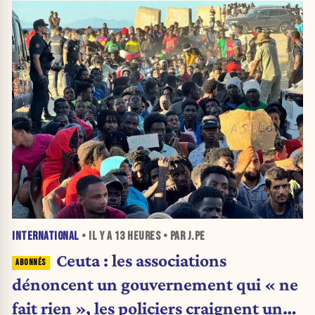
INTERNATIONAL
• IL Y A
13 HEURES
• PAR J.PE
Ceuta : les associations
dénoncent un gouvernement qui « ne
fait rien », les policiers craignent une