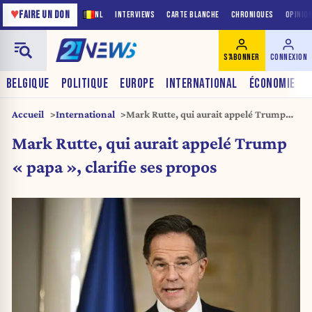
♥
FAIRE UN DON
NL
INTERVIEWS
CARTE BLANCHE
CHRONIQUES
OPINIO
S'ABONNER
CONNEXION
BELGIQUE
POLITIQUE
EUROPE
INTERNATIONAL
ÉCONOMIE
Accueil
International
Mark Rutte, qui aurait appelé Trump
« papa », clarifie ses propos
Mark Rutte, qui aurait appelé Trump
« papa », clarifie ses propos