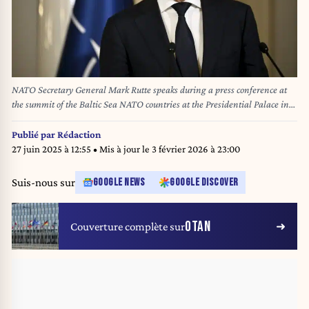
NATO Secretary General Mark Rutte speaks during a press conference at
the summit of the Baltic Sea NATO countries at the Presidential Palace in
Helsinki, Finland, on January 14, 2025. The topic of the summit is the
security of the Baltic Sea region, especially measures required to secure the
Publié par
Rédaction
critical underwater infrastructure. (Photo by Antti Aimo-Koivisto /
27 juin 2025 à 12:55
• Mis à jour le
3 février 2026 à 23:00
Lehtikuva / AFP) / Finland OUT
Suis-nous sur
GOOGLE NEWS
GOOGLE DISCOVER
OTAN
Couverture complète sur