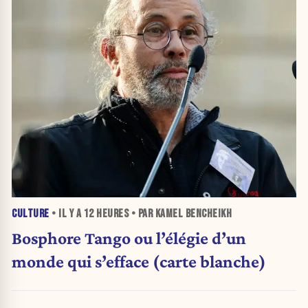
CULTURE
• IL Y A
12 HEURES
• PAR KAMEL BENCHEIKH
Bosphore Tango ou l’élégie d’un
monde qui s’efface (carte blanche)