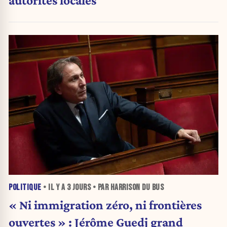
autorités locales
POLITIQUE
• IL Y A
3 JOURS
• PAR HARRISON DU BUS
« Ni immigration zéro, ni frontières
ouvertes » : Jérôme Guedj grand