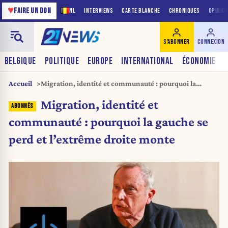
♥
FAIRE UN DON
NL
INTERVIEWS
CARTE BLANCHE
CHRONIQUES
OPINIO
S'ABONNER
CONNEXION
BELGIQUE
POLITIQUE
EUROPE
INTERNATIONAL
ÉCONOMIE
Accueil
Migration, identité et communauté : pourquoi la
gauche se perd et l’extrême droite monte
Migration, identité et
communauté : pourquoi la gauche se
perd et l’extrême droite monte