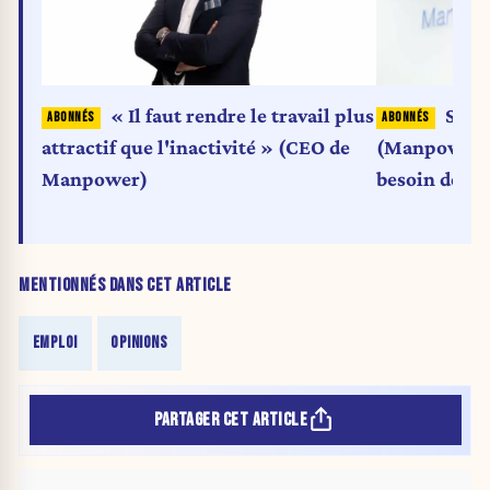
« Il faut rendre le travail plus
Séba
attractif que l'inactivité » (CEO de
(Manpower) :
Manpower)
besoin de cla
investir »
MENTIONNÉS DANS CET ARTICLE
EMPLOI
OPINIONS
PARTAGER CET ARTICLE