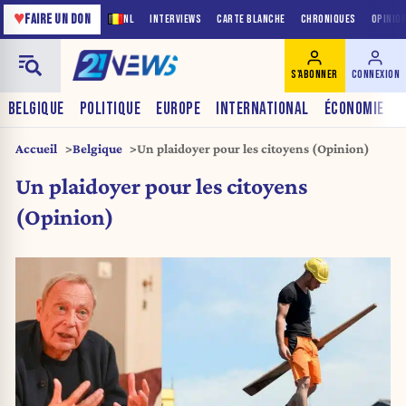
♥
FAIRE UN DON
NL
INTERVIEWS
CARTE BLANCHE
CHRONIQUES
OPINIO
S'ABONNER
CONNEXION
BELGIQUE
POLITIQUE
EUROPE
INTERNATIONAL
ÉCONOMIE
Accueil
Belgique
Un plaidoyer pour les citoyens (Opinion)
Un plaidoyer pour les citoyens
(Opinion)