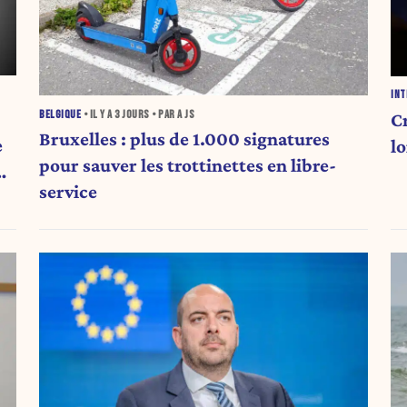
INT
BELGIQUE
• IL Y A
3 JOURS
• PAR A JS
Cr
Bruxelles : plus de 1.000 signatures
e
lo
pour sauver les trottinettes en libre-
service