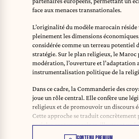
partenaires européens, permettant un éc
face aux menaces transnationales.
L’originalité du modèle marocain réside 
pleinement les dimensions économiques, so
considérée comme un terreau potentiel de 
stratégie. Sur le plan religieux, le Maroc
modération, l’ouverture et l’adaptation a
instrumentalisation politique de la relig
Dans ce cadre, la Commanderie des croy
joue un rôle central. Elle confère une lé
religieux et de promouvoir un discours éq
Cette approche se traduit concrètement p
sociales contemporaines, illustrant un i
CONTENU PREMIUM