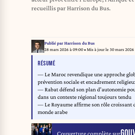
recueillis par Harrison du Bus.
Publié par
Harrison du Bus
28 mars 2026 à 09:00
• Mis à jour le
30 mars 2026 
DE L'ARTICLE
RÉSUMÉ
— Le Maroc revendique une approche global
prévention sociale et encadrement religieu
— Rabat défend son plan d’autonomie pour 
dans un contexte régional toujours tendu
— Le Royaume affirme son rôle croissant de
monde arabe
GOU
Couverture complète sur