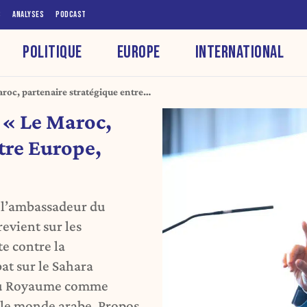
S
ANALYSES
PODCAST
POLITIQUE
EUROPE
INTERNATIONAL
c, partenaire stratégique entre
abe »
« Le Maroc,
tre Europe,
, l’ambassadeur du
vient sur les
e contre la
bat sur le Sahara
t du Royaume comme
t le monde arabe. Propos