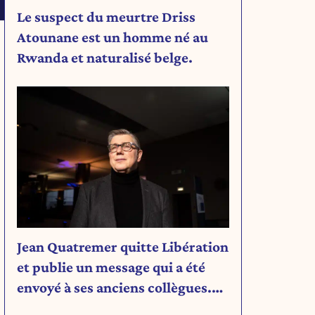
Le suspect du meurtre Driss
Atounane est un homme né au
Rwanda et naturalisé belge.
Jean Quatremer quitte Libération
et publie un message qui a été
envoyé à ses anciens collègues.
Découvrez son message.