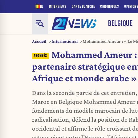
NL
INTERVIEWS
CARTE BLANCHE
CHRONIQUES
OPINION
BELGIQUE
Accueil
International
Mohammed Ameur : « Le Maro
Europe, Afrique et monde ar
Mohammed Ameur : 
partenaire stratégique en
Afrique et monde arabe »
Dans la seconde partie de cet entretien
Maroc en Belgique Mohammed Ameur re
fondements du modèle marocain de lutt
radicalisation, défend la position de Ra
occidental et affirme le rôle croissan
acteur pivot entre l’Europe, l’Afrique e