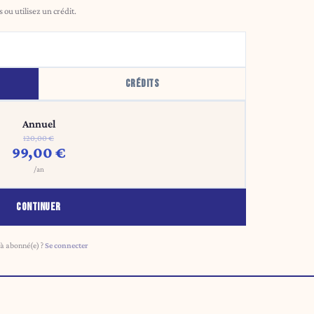
ou utilisez un crédit.
CRÉDITS
Annuel
120,00 €
99,00 €
/an
CONTINUER
à abonné(e) ?
Se connecter