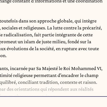
hange constant d’informations et une coordination
toutefois dans son approche globale, qui intègre
ciales et religieuses. La lutte contre la précarité,
radicalisation, fait partie intégrante de cette
 promeut un islam de juste milieu, fondé sur la
ux évolutions de la société, en rupture avec toute
ion.
ants, incarnée par Sa Majesté le Roi Mohammed VI,
gitimité religieuse permettant d’encadrer le champ
uilibré, conciliant tradition, contexte et raison.
ar des orientations qui répondent aux réalités
slam en phase avec son époque.