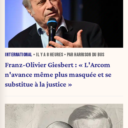
INTERNATIONAL
• IL Y A
8 HEURES
• PAR HARRISON DU BUS
Franz-Olivier Giesbert : « L'Arcom
n'avance même plus masquée et se
substitue à la justice »