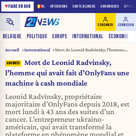
♥
FAIRE UN DON
NL
INTERVIEWS
CARTE BLANCHE
CHRONIQUES
OPINIO
S'ABONNER
CONNEXION
BELGIQUE
POLITIQUE
EUROPE
INTERNATIONAL
ÉCONOMIE
Accueil
International
Mort de Leonid Radvinsky, l’homme
qui avait fait d’OnlyFans une machine à
Mort de Leonid Radvinsky,
cash mondiale
l’homme qui avait fait d’OnlyFans une
machine à cash mondiale
Leonid Radvinsky, propriétaire
majoritaire d’OnlyFans depuis 2018, est
mort lundi à 43 ans des suites d’un
cancer. L’entrepreneur ukraino-
américain, qui avait transformé la
plateforme en phénomène mondial et