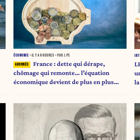
ÉCONOMIE
• IL Y A
6 HEURES
• PAR J.PE
INT
France : dette qui dérape,
LF
chômage qui remonte… l’équation
u
économique devient de plus en plus
l
inquiétante