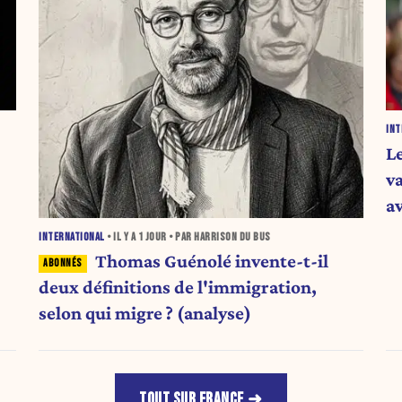
INT
L
v
a
INTERNATIONAL
• IL Y A
1 JOUR
• PAR HARRISON DU BUS
Thomas Guénolé invente-t-il
deux définitions de l'immigration,
selon qui migre ? (analyse)
TOUT SUR FRANCE