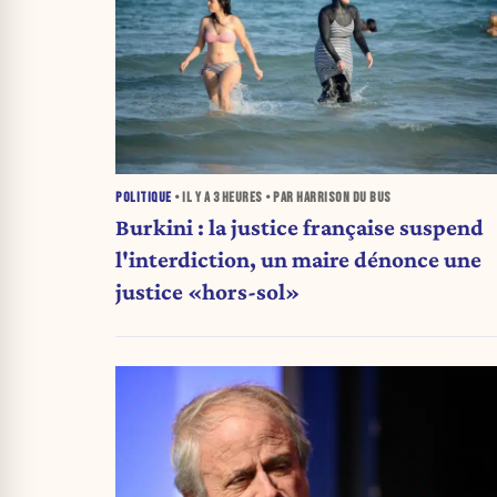
POLITIQUE
• IL Y A
3 HEURES
• PAR HARRISON DU BUS
Burkini : la justice française suspend
l'interdiction, un maire dénonce une
justice «hors-sol»