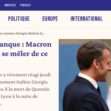
S
ANALYSES
PODCAST
POLITIQUE
EUROPE
INTERNATIONAL
on somme Giorgia Meloni de
ranque : Macron
se mêler de ce
 a vivement réagi jeudi
nement italien Giorgia
au X la mort de Quentin
Lyon à la suite de
.