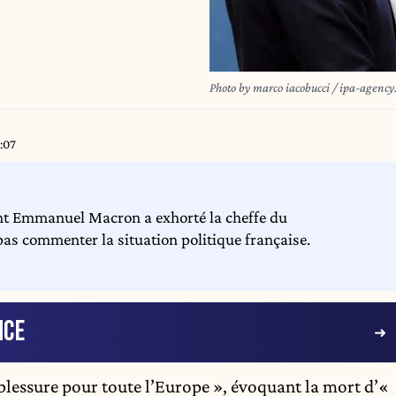
Photo by marco iacobucci / ipa-agenc
9:07
dent Emmanuel Macron a exhorté la cheffe du
as commenter la situation politique française.
NCE
blessure pour toute l’Europe », évoquant la mort d’«