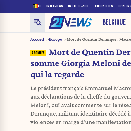
NL
INTERVIEWS
CARTE BLANCHE
CHRONIQUES
OPINION
BELGIQUE
Accueil
Europe
Mort de Quentin Deranque : Macr
se mêler de ce qui la regarde
Mort de Quentin De
somme Giorgia Meloni de 
qui la regarde
Le président français Emmanuel Macron
aux déclarations de la cheffe du gouver
Meloni, qui avait commenté sur le rése
Deranque, militant identitaire décédé à 
violences en marge d’une manifestation