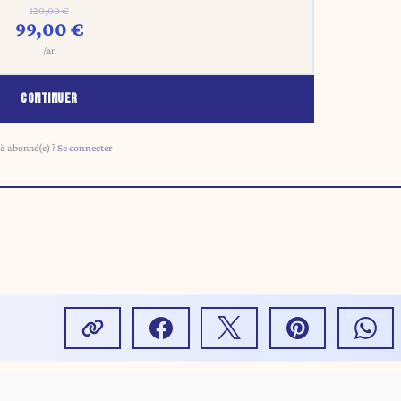
120,00 €
99,00 €
/an
CONTINUER
à abonné(e) ?
Se connecter