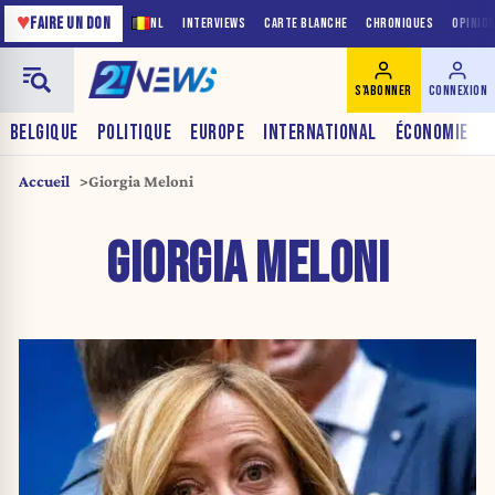
♥
FAIRE UN DON
NL
INTERVIEWS
CARTE BLANCHE
CHRONIQUES
OPINIO
S'ABONNER
CONNEXION
BELGIQUE
POLITIQUE
EUROPE
INTERNATIONAL
ÉCONOMIE
Accueil
Giorgia Meloni
GIORGIA MELONI