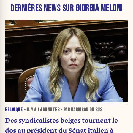
DERNIÈRES NEWS SUR
GIORGIA MELONI
BELGIQUE
• IL Y A
14 MINUTES
• PAR HARRISON DU BUS
Des syndicalistes belges tournent le
dos au président du Sénat italien à