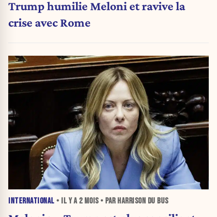
Trump humilie Meloni et ravive la
crise avec Rome
INTERNATIONAL
• IL Y A
2 MOIS
• PAR HARRISON DU BUS