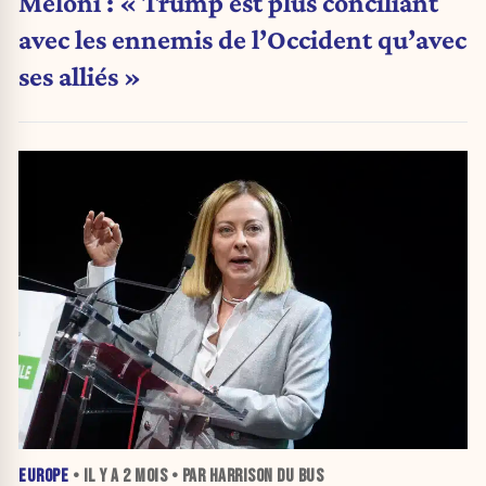
Meloni : « Trump est plus conciliant
avec les ennemis de l’Occident qu’avec
ses alliés »
EUROPE
• IL Y A
2 MOIS
• PAR HARRISON DU BUS