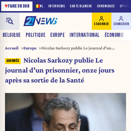
♥
FAIRE UN DON
NL
INTERVIEWS
CARTE BLANCHE
CHRONIQUES
OPINIO
S'ABONNER
CONNEXION
BELGIQUE
POLITIQUE
EUROPE
INTERNATIONAL
ÉCONOMIE
Accueil
Europe
Nicolas Sarkozy publie Le journal d’un
prisonnier, onze jours après sa sortie de la
Nicolas Sarkozy publie Le
Santé
journal d’un prisonnier, onze jours
après sa sortie de la Santé