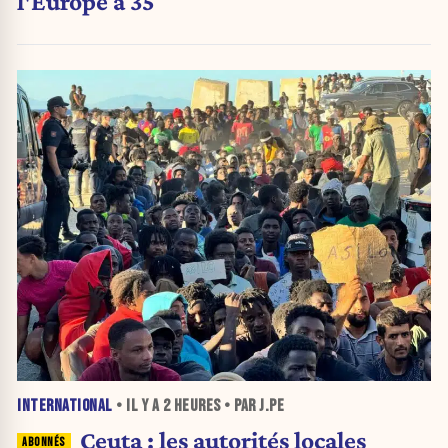
l'Europe à 35
INTERNATIONAL
• IL Y A
2 HEURES
• PAR J.PE
Ceuta : les autorités locales