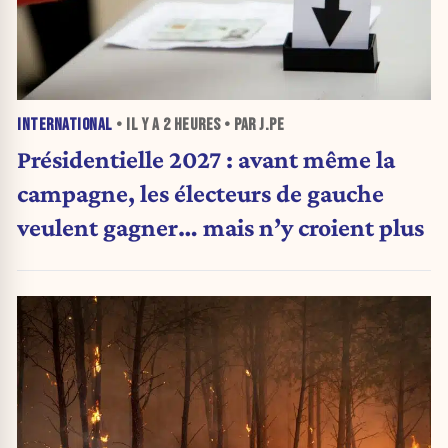
INTERNATIONAL
• IL Y A
2 HEURES
• PAR J.PE
Présidentielle 2027 : avant même la
campagne, les électeurs de gauche
veulent gagner… mais n’y croient plus