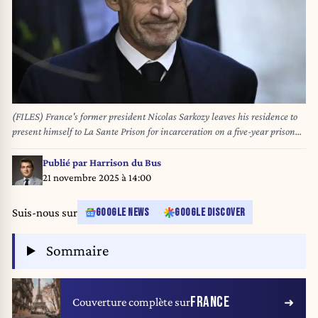
(FILES) France's former president Nicolas Sarkozy leaves his residence to
present himself to La Sante Prison for incarceration on a five-year prison
sentence after being convicted of criminal conspiracy over a plan for late
Libyan dictator Moamer Kadhafi to fund his 2007 electoral campaign, in
Publié par
Harrison du Bus
Paris, on October 21, 2025. Nicolas Sarkozy, who have been convicted of
21 novembre 2025 à 14:00
criminal conspiracy over a plan for late Libyan dictator Moamer Kadhafi to
fund his 2007 electoral campaign, will go on appeal trial from March 16 to
Suis-nous sur
GOOGLE NEWS
GOOGLE DISCOVER
June 3, 2026. JULIEN DE ROSA / AFP
Sommaire
FRANCE
Couverture complète sur