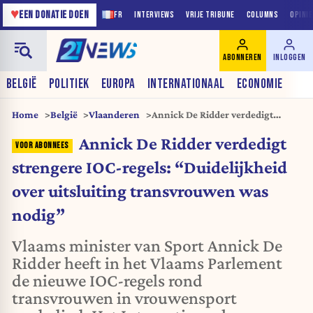
♥
EEN DONATIE DOEN
FR
INTERVIEWS
VRIJE TRIBUNE
COLUMNS
OPINI
ABONNEREN
INLOGGEN
BELGIË
POLITIEK
EUROPA
INTERNATIONAAL
ECONOMIE
Home
België
Vlaanderen
Annick De Ridder verdedigt
strengere IOC-regels:
Annick De Ridder verdedigt
“Duidelijkheid over uitsluiting
transvrouwen was nodig”
strengere IOC-regels: “Duidelijkheid
over uitsluiting transvrouwen was
nodig”
Vlaams minister van Sport Annick De
Ridder heeft in het Vlaams Parlement
de nieuwe IOC-regels rond
transvrouwen in vrouwensport