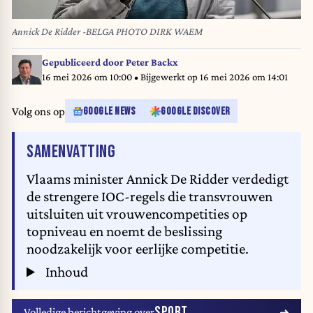
Annick De Ridder -BELGA PHOTO DIRK WAEM
Gepubliceerd door
Peter Backx
16 mei 2026 om 10:00
• Bijgewerkt op
16 mei 2026 om 14:01
Volg ons op
GOOGLE NEWS
GOOGLE DISCOVER
VAN HET ARTIKEL
SAMENVATTING
Vlaams minister Annick De Ridder verdedigt
de strengere IOC-regels die transvrouwen
uitsluiten uit vrouwencompetities op
topniveau en noemt de beslissing
noodzakelijk voor eerlijke competitie.
Inhoud
SPORT
Volledige berichtgeving over