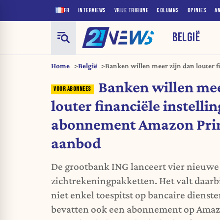
FR
INTERVIEWS
VRIJE TRIBUNE
COLUMNS
OPINIES
A
BELGIË
Home
België
Banken willen meer zijn dan louter f
voegt abonnement Amazon Prime to
Banken willen mee
louter financiële instelli
abonnement Amazon Prim
aanbod
De grootbank ING lanceert vier nieuwe
zichtrekeningpakketten. Het valt daarbi
niet enkel toespitst op bancaire dienst
bevatten ook een abonnement op Amazo