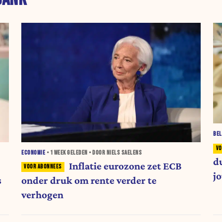
BEL
ECONOMIE
•
1 WEEK
GELEDEN • DOOR NIELS SAELENS
d
Inflatie eurozone zet ECB
j
s
onder druk om rente verder te
verhogen