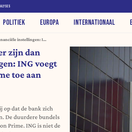
NALYSES
POLITIEK
EUROPA
INTERNATIONAAL
inanciële instellingen: ING
e aan aanbod
r zijn dan
ngen: ING voegt
e toe aan
j op dat de bank zich
en. De duurdere bundels
n Prime. ING is niet de