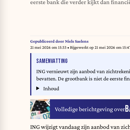
eerste bank die verder kijkt dan financi
Gepubliceerd door
Niels Saelens
21 mei 2026 om 15:33
• Bijgewerkt op
21 mei 2026 om 15:4
VAN HET ARTIKEL
SAMENVATTING
ING vernieuwt zijn aanbod van zichtreke
bevatten. De grootbank is niet de eerste fin
Inhoud
B
Volledige berichtgeving over
ING
wijzigt vandaag zijn aanbod van zic