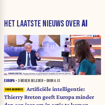
HET LAATSTE NIEUWS OVER
AI
EUROPA
•
3 WEKEN
GELEDEN • DOOR A JS
Artificiële intelligentie:
Thierry Breton geeft Europa minder
dan een jaar om in actie te komen