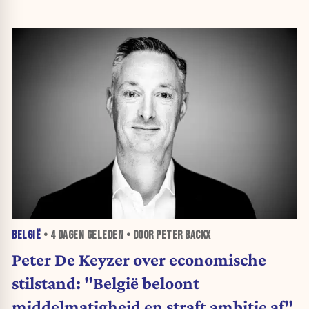
BELGIË
•
4 DAGEN
GELEDEN • DOOR PETER BACKX
Peter De Keyzer over economische
stilstand: "België beloont
middelmatigheid en straft ambitie af"