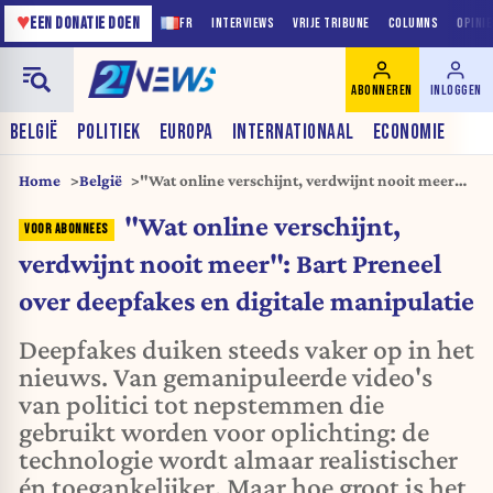
♥
EEN DONATIE DOEN
FR
INTERVIEWS
VRIJE TRIBUNE
COLUMNS
OPINI
ABONNEREN
INLOGGEN
BELGIË
POLITIEK
EUROPA
INTERNATIONAAL
ECONOMIE
Home
België
"Wat online verschijnt, verdwijnt nooit meer":
Bart Preneel over deepfakes en digitale
"Wat online verschijnt,
manipulatie
verdwijnt nooit meer": Bart Preneel
over deepfakes en digitale manipulatie
Deepfakes duiken steeds vaker op in het
nieuws. Van gemanipuleerde video's
van politici tot nepstemmen die
gebruikt worden voor oplichting: de
technologie wordt almaar realistischer
én toegankelijker. Maar hoe groot is het