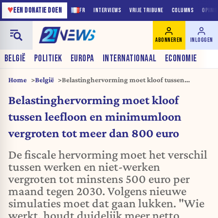
♥
EEN DONATIE DOEN
FR
INTERVIEWS
VRIJE TRIBUNE
COLUMNS
OPINI
ABONNEREN
INLOGGEN
BELGIË
POLITIEK
EUROPA
INTERNATIONAAL
ECONOMIE
Home
België
Belastinghervorming moet kloof tussen
leefloon en minimumloon vergroten tot meer
Belastinghervorming moet kloof
dan 800 euro
tussen leefloon en minimumloon
vergroten tot meer dan 800 euro
De fiscale hervorming moet het verschil
tussen werken en niet-werken
vergroten tot minstens 500 euro per
maand tegen 2030. Volgens nieuwe
simulaties moet dat gaan lukken. "Wie
werkt, houdt duidelijk meer netto