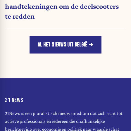
handtekeningen om de deelscooters
te redden
AL HET NIEUWS UIT BELGIË
21 NEWS
21News is een pluralistisch nieuwsmedium dat zich richt tot
actieve professionals en iedereen die onafhankelijke
berichtgeving over economie en politiek naar waarde schat