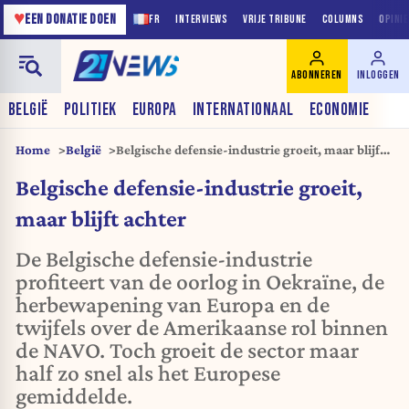
♥
EEN DONATIE DOEN
FR
INTERVIEWS
VRIJE TRIBUNE
COLUMNS
OPINI
ABONNEREN
INLOGGEN
BELGIË
POLITIEK
EUROPA
INTERNATIONAAL
ECONOMIE
Home
België
Belgische defensie-industrie groeit, maar blijft
achter
Belgische defensie-industrie groeit,
maar blijft achter
De Belgische defensie-industrie
profiteert van de oorlog in Oekraïne, de
herbewapening van Europa en de
twijfels over de Amerikaanse rol binnen
de NAVO. Toch groeit de sector maar
half zo snel als het Europese
gemiddelde.