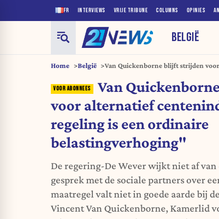
FR
INTERVIEWS
VRIJE TRIBUNE
COLUMNS
OPINIES
A
BELGIË
Home
België
Van Quickenborne blijft strijden voor
"Huidige regeling is een ordinaire b
Van Quickenborne b
voor alternatief centenin
regeling is een ordinaire
belastingverhoging"
De regering-De Wever wijkt niet af van
gesprek met de sociale partners over een
maatregel valt niet in goede aarde bij d
Vincent Van Quickenborne, Kamerlid voo