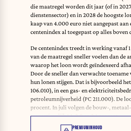
die maatregel worden dit jaar (of in 20
dienstensector) en in 2028 de hoogste lo
kaap van 4.000 euro niet aangepast aan d
centenindex al toegepast op alles boven 
De centenindex treedt in werking vanaf 
van de maatregel sneller voelen dan de a
waarop het loon wordt geïndexeerd afhank
Door de sneller dan verwachte toename 
hun lonen stijgen
. Dat is bijvoorbeeld h
106.010), in een gas- en elektriciteitsbedr
petroleumnijverheid (PC 211.000). De loo
procent. In juli volgen de bouw-, metaal
respectievelijk 1,1, 2,9 en 2,1 procent.
PREMIUMINHOUD