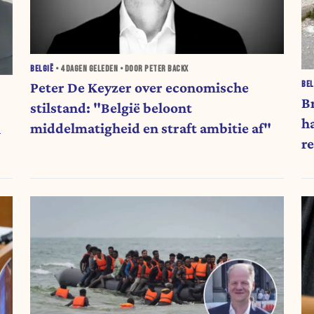
BELGIË
•
4 DAGEN
GELEDEN • DOOR PETER BACKX
BEL
Peter De Keyzer over economische
B
stilstand: "België beloont
h
middelmatigheid en straft ambitie af"
n
r