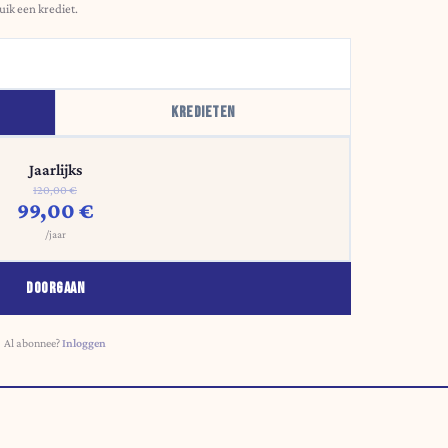
uik een krediet.
KREDIETEN
Jaarlijks
120,00 €
99,00 €
/jaar
DOORGAAN
Al abonnee?
Inloggen