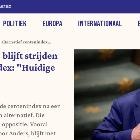
NALYSES
POLITIEK
EUROPA
INTERNATIONAAL
 alternatief centenindex:
elastingverhoging"
lijft strijden
dex: "Huidige
 de centenindex na een
 alternatief. Die
e oppositie. Vooral
r Anders, blijft met