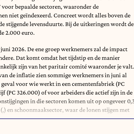
27 voor bepaalde sectoren, waaronder de
nen niet geïndexeerd. Concreet wordt alles boven de
e stijgende levensduurte. Bij de uitkeringen wordt de
de 2.000 euro.
1 juni 2026. De ene groep werknemers zal de impact
ndere. Dat komt omdat het tijdstip en de manier
elijk zijn van het paritair comité waaronder je valt.
van de inflatie zien sommige werknemers
in juni al
et geval voor wie werkt in een cementenfabriek (PC
ijf (PC 326.000) of voor arbeiders die actief zijn in de
nstijgingen in die sectoren komen uit op ongeveer 0,
-(,) en schoonmaaksector, waar de lonen stijgen met