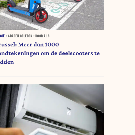
GIË
•
4 DAGEN
GELEDEN • DOOR A JS
russel: Meer dan 1000
andtekeningen om de deelscooters te
edden