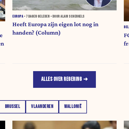
EUROPA
•
7 DAGEN
GELEDEN • DOOR ALAIN SCHENKELS
Heeft Europa zijn eigen lot nog in
BEL
handen? (Column)
e
F
en
f
ALLES OVER REGERING
BRUSSEL
VLAANDEREN
WALLONIË