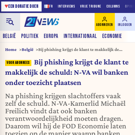
♥
EEN DONATIE DOEN
FR
INTERVIEWS
VRIJE TRIBUNE
COLUMNS
OPINI
ABONNEREN
INLOGGEN
BELGIË
POLITIEK
EUROPA
INTERNATIONAAL
ECONOMIE
Home
België
Bij phishing krijgt de klant te makkelijk de
schuld: N-VA wil banken onder toezicht
Bij phishing krijgt de klant te
plaatsen
makkelijk de schuld: N-VA wil banken
onder toezicht plaatsen
Na phishing krijgen slachtoffers vaak
zelf de schuld. N-VA-Kamerlid Michaël
Freilich vindt dat ook banken
verantwoordelijkheid moeten dragen.
Daarom wil hij de FOD Economie laten
toezien op de manier waarop banken