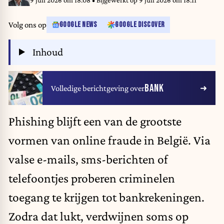
9 juli 2026 om 18:08
• Bijgewerkt op
9 juli 2026 om 18:11
Volg ons op
GOOGLE NEWS
GOOGLE DISCOVER
Inhoud
BANK
Volledige berichtgeving over
Phishing blijft een van de grootste
vormen van online fraude in België. Via
valse e-mails, sms-berichten of
telefoontjes proberen criminelen
toegang te krijgen tot bankrekeningen.
Zodra dat lukt, verdwijnen soms op