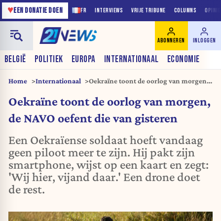
♥
EEN DONATIE DOEN
FR
INTERVIEWS
VRIJE TRIBUNE
COLUMNS
OPINI
ABONNEREN
INLOGGEN
BELGIË
POLITIEK
EUROPA
INTERNATIONAAL
ECONOMIE
Home
Internationaal
Oekraïne toont de oorlog van morgen,
de NAVO oefent die van gisteren
Oekraïne toont de oorlog van morgen,
de NAVO oefent die van gisteren
Een Oekraïense soldaat hoeft vandaag
geen piloot meer te zijn. Hij pakt zijn
smartphone, wijst op een kaart en zegt:
'Wij hier, vijand daar.' Een drone doet
de rest.