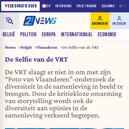
♥
EEN DONATIE DOEN
FR
INTERVIEWS
VRIJE TRIBUNE
COLUMNS
OPINI
ABONNEREN
INLOGGEN
BELGIË
POLITIEK
EUROPA
INTERNATIONAAL
ECONOMIE
Home
België
Vlaanderen
De Selfie van de VRT
De Selfie van de VRT
De VRT slaagt er niet in om met zijn
“Foto van Vlaanderen”-onderzoek de
diversiteit in de samenleving in beeld te
brengen. Door de kritiekloze omarming
van storytelling wordt ook de
diversiteit aan opinies in de
samenleving verkeerd begrepen.