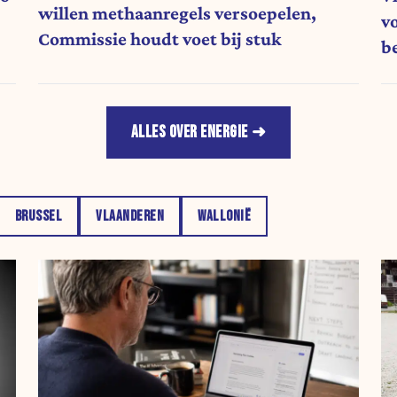
willen methaanregels versoepelen,
v
Commissie houdt voet bij stuk
b
ALLES OVER ENERGIE
BRUSSEL
VLAANDEREN
WALLONIË