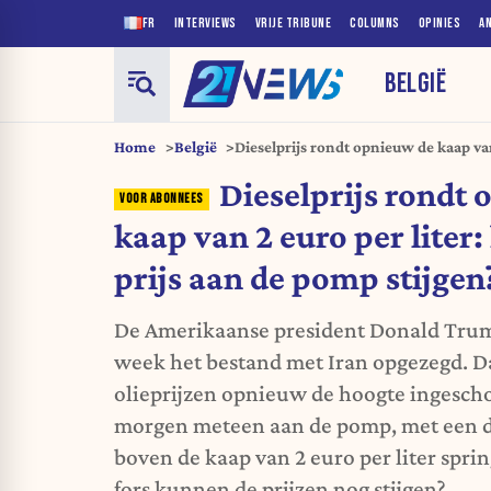
FR
INTERVIEWS
VRIJE TRIBUNE
COLUMNS
OPINIES
A
BELGIË
Home
België
Dieselprijs rondt opnieuw de kaap van
kan de prijs aan de pomp stijgen?
Dieselprijs rondt
kaap van 2 euro per liter:
prijs aan de pomp stijgen
De Amerikaanse president Donald Trum
week het bestand met Iran opgezegd. D
olieprijzen opnieuw de hoogte ingesch
morgen meteen aan de pomp, met een di
boven de kaap van 2 euro per liter spring
fors kunnen de prijzen nog stijgen?