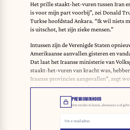
Het prille staakt-het-vuren tussen Iran e
is voor mijn part voorbij”, zei Donald 
Turkse hoofdstad Ankara.
“Ik wil niets 
is uitschot, het zijn zieke mensen.”
Intussen zijn de Verenigde Staten opnie
Amerikaanse aanvallen gisteren en vanda
Dat laat het Iraanse ministerie van Volk
staakt-het-vuren van kracht was, hebbe
Iraanse provincies aangevallen", zegt 
hebben tot nu toe 14 doden en 78 gewon
PREMIUMINHOUD
Om verder te lezen, abonneer u of gebr