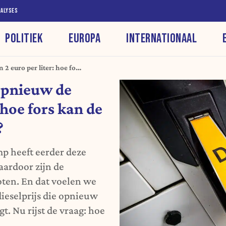
NALYSES
POLITIEK
EUROPA
INTERNATIONAAL
 2 euro per liter: hoe fors
 opnieuw de
 hoe fors kan de
?
p heeft eerder deze
aardoor zijn de
oten. En dat voelen we
eselprijs die opnieuw
t. Nu rijst de vraag: hoe