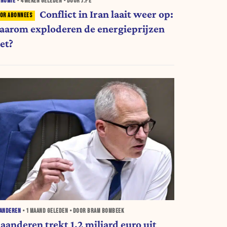
ONOMIE
•
4 WEKEN
GELEDEN • DOOR J.PE
Conflict in Iran laait weer op:
aarom exploderen de energieprijzen
et?
AANDEREN
•
1 MAAND
GELEDEN • DOOR BRAM BOMBEEK
aanderen trekt 1,2 miljard euro uit