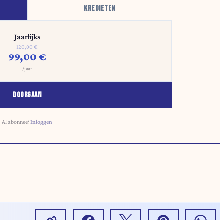
KREDIETEN
Jaarlijks
120,00 €
99,00 €
/jaar
DOORGAAN
Al abonnee?
Inloggen