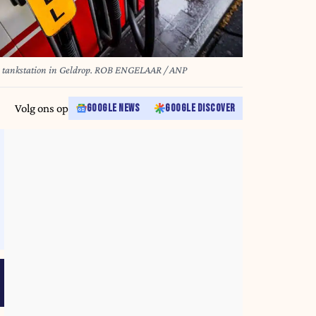
Een vrouw tankt benzine bij een AVIA tankstation in Geldrop. ROB ENGELAAR / ANP
Volg ons op
GOOGLE NEWS
GOOGLE DISCOVER