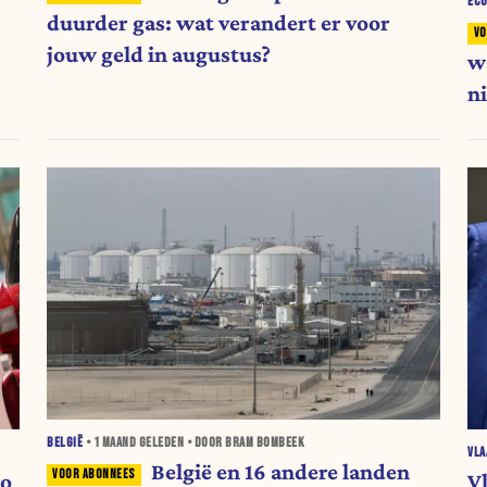
EC
duurder gas: wat verandert er voor
jouw geld in augustus?
w
ni
BELGIË
•
1 MAAND
GELEDEN • DOOR BRAM BOMBEEK
VL
België en 16 andere landen
ro
Vl