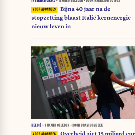
INTERNATIONAAL
•
13 UREN
GELEDEN • DOOR HARRISON DU BUS
Bijna 40 jaar na de
stopzetting blaast Italië kernenergie
nieuw leven in
BELGIË
•
1 MAAND
GELEDEN • DOOR BRAM BOMBEEK
Overheid ziet 15 miljard eu