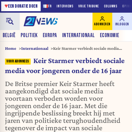
♥
EEN DONATIE DOEN
FR
INTERVIEWS
VRIJE TRIBUNE
COLUMNS
OPINI
ABONNEREN
INLOGGEN
BELGIË
POLITIEK
EUROPA
INTERNATIONAAL
ECONOMIE
Home
Internationaal
Keir Starmer verbiedt sociale media
voor jongeren onder de 16 jaar
Keir Starmer verbiedt sociale
media voor jongeren onder de 16 jaar
De Britse premier Keir Starmer heeft
aangekondigd dat sociale media
voortaan verboden worden voor
jongeren onder de 16 jaar. Met die
ingrijpende beslissing breekt hij met
jaren van politieke terughoudendheid
tegenover de impact van sociale