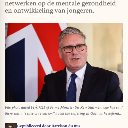
netwerken op de mentale gezondheid
en ontwikkeling van jongeren.
File photo dated 14/07/25 of Prime Minister Sir Keir Starmer, who has said
there was a "sense of revulsion" about the suffering in Gaza as he defended
his plan to potentially recognise a Palestinian state. Sir Keir Starmer has
said the UK will recognise a Palestinian state in September unless Israel
Gepubliceerd door
Harrison du Bus