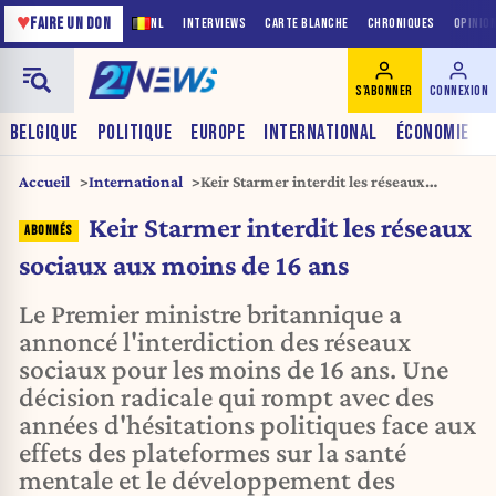
♥
FAIRE UN DON
NL
INTERVIEWS
CARTE BLANCHE
CHRONIQUES
OPINIO
S'ABONNER
CONNEXION
BELGIQUE
POLITIQUE
EUROPE
INTERNATIONAL
ÉCONOMIE
Accueil
International
Keir Starmer interdit les réseaux
sociaux aux moins de 16 ans
Keir Starmer interdit les réseaux
sociaux aux moins de 16 ans
Le Premier ministre britannique a
annoncé l'interdiction des réseaux
sociaux pour les moins de 16 ans. Une
décision radicale qui rompt avec des
années d'hésitations politiques face aux
effets des plateformes sur la santé
mentale et le développement des