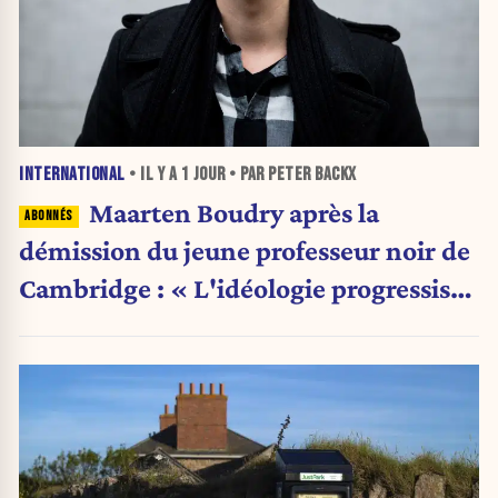
INTERNATIONAL
• IL Y A
1 JOUR
• PAR PETER BACKX
Maarten Boudry après la
démission du jeune professeur noir de
Cambridge : « L'idéologie progressiste
a pris le pas sur la science »