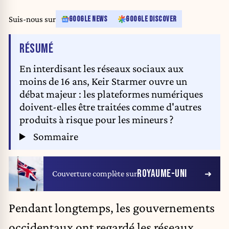
crisis, implementing a ceasefire and reviving the prospect of a two-state
solution. Issue date: Thursday August 7, 2025.
Suis-nous sur
GOOGLE NEWS
GOOGLE DISCOVER
DE L'ARTICLE
RÉSUMÉ
En interdisant les réseaux sociaux aux
moins de 16 ans, Keir Starmer ouvre un
débat majeur : les plateformes numériques
doivent-elles être traitées comme d'autres
produits à risque pour les mineurs ?
Sommaire
ROYAUME-UNI
Couverture complète sur
Pendant longtemps, les gouvernements
occidentaux ont regardé les
réseaux