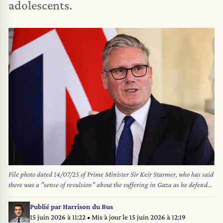
adolescents.
File photo dated 14/07/25 of Prime Minister Sir Keir Starmer, who has said
there was a "sense of revulsion" about the suffering in Gaza as he defended
his plan to potentially recognise a Palestinian state. Sir Keir Starmer has
said the UK will recognise a Palestinian state in September unless Israel
Publié par
Harrison du Bus
agrees to meet certain conditions, including addressing the humanitarian
15 juin 2026 à 11:22
• Mis à jour le
15 juin 2026 à 12:19