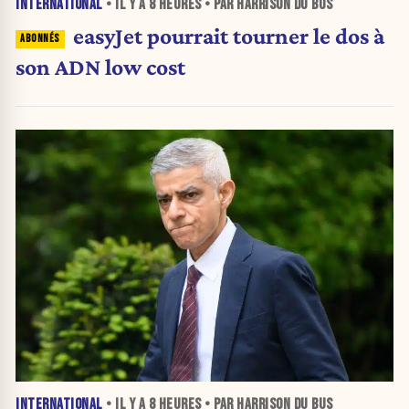
INTERNATIONAL
• IL Y A
8 HEURES
• PAR HARRISON DU BUS
easyJet pourrait tourner le dos à
son ADN low cost
INTERNATIONAL
• IL Y A
8 HEURES
• PAR HARRISON DU BUS