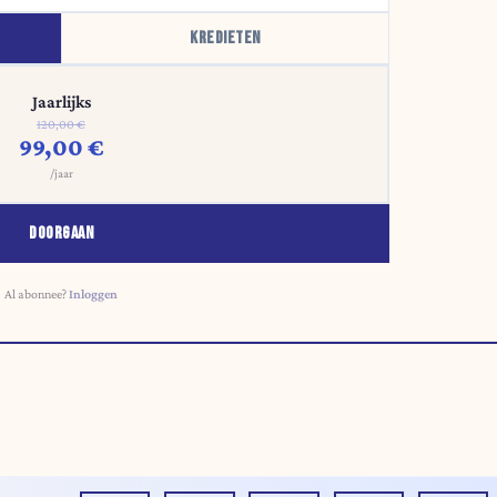
KREDIETEN
Jaarlijks
120,00 €
99,00 €
/jaar
DOORGAAN
Al abonnee?
Inloggen