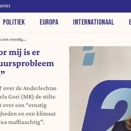
NALYSES
POLITIEK
EUROPA
INTERNATIONAAL
k een ernstig
se Haard”
r mij is er
stuursprobleem
d”
T over de Anderlechtse
la Gori (MR) de stilte
t over een “ernstig
gheden en een klimaat
ijna maffiaachtig”.