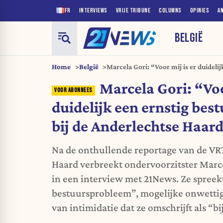
FR
INTERVIEWS
VRIJE TRIBUNE
COLUMNS
OPINIES
A
BELGIË
Home
België
Marcela Gori: “Voor mij is er duidelij
bestuursprobleem bij de Anderlecht
Marcela Gori: “Voo
duidelijk een ernstig be
bij de Anderlechtse Haar
Na de onthullende reportage van de VR
Haard verbreekt ondervoorzitster Marce
in een interview met 21News. Ze spreek
bestuursprobleem”, mogelijke onwetti
van intimidatie dat ze omschrijft als “b