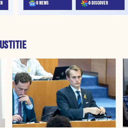
EN
G NEWS
G DISCOVER
USTITIE