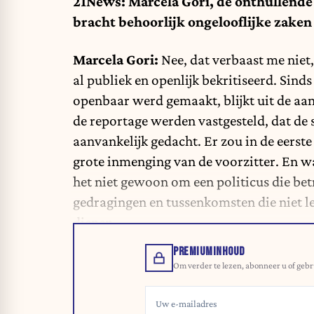
21News: Marcela Gori, de onthullende
bracht behoorlijk ongelooflijke zaken 
Marcela Gori:
Nee, dat verbaast me niet
al publiek en openlijk bekritiseerd. Sin
openbaar werd gemaakt, blijkt uit de aa
de reportage werden vastgesteld, dat de s
aanvankelijk gedacht. Er zou in de eerste
grote inmenging van de voorzitter. En w
het niet gewoon om een politicus die betr
gedragingen en tussenkomsten die niet le
dienen.
PREMIUMINHOUD
Om verder te lezen, abonneer u of gebr