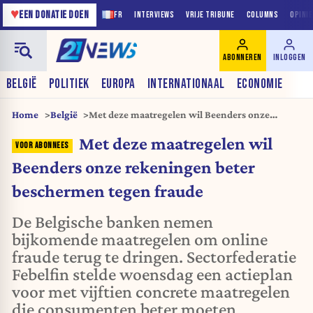
♥
EEN DONATIE DOEN
FR
INTERVIEWS
VRIJE TRIBUNE
COLUMNS
OPINI
ABONNEREN
INLOGGEN
BELGIË
POLITIEK
EUROPA
INTERNATIONAAL
ECONOMIE
Home
België
Met deze maatregelen wil Beenders onze
rekeningen beter beschermen tegen fraude
Met deze maatregelen wil
Beenders onze rekeningen beter
beschermen tegen fraude
De Belgische banken nemen
bijkomende maatregelen om online
fraude terug te dringen. Sectorfederatie
Febelfin stelde woensdag een actieplan
voor met vijftien concrete maatregelen
die consumenten beter moeten