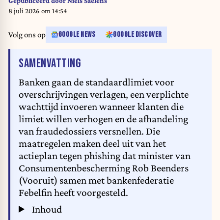
Gepubliceerd door
Niels Saelens
8 juli 2026 om 14:54
Volg ons op
GOOGLE NEWS
GOOGLE DISCOVER
VAN HET ARTIKEL
SAMENVATTING
Banken gaan de standaardlimiet voor
overschrijvingen verlagen, een verplichte
wachttijd invoeren wanneer klanten die
limiet willen verhogen en de afhandeling
van fraudedossiers versnellen. Die
maatregelen maken deel uit van het
actieplan tegen phishing dat minister van
Consumentenbescherming Rob Beenders
(Vooruit) samen met bankenfederatie
Febelfin heeft voorgesteld.
Inhoud