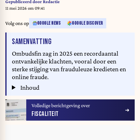
Gepubliceerd door
Redactie
11 mei 2026 om 09:41
Volg ons op
GOOGLE NEWS
GOOGLE DISCOVER
VAN HET ARTIKEL
SAMENVATTING
Ombudsfin zag in 2025 een recordaantal
ontvankelijke klachten, vooral door een
sterke stijging van frauduleuze kredieten en
online fraude.
Inhoud
Volledige berichtgeving over
FISCALITEIT