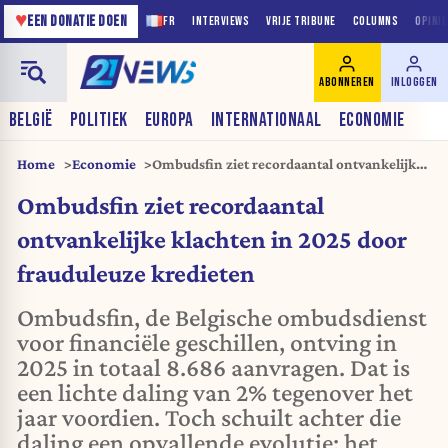
♥
EEN DONATIE DOEN
FR
INTERVIEWS
VRIJE TRIBUNE
COLUMNS
OPINI
ABONNEREN
INLOGGEN
BELGIË
POLITIEK
EUROPA
INTERNATIONAAL
ECONOMIE
Home
Economie
Ombudsfin ziet recordaantal ontvankelijke
klachten in 2025 door frauduleuze
Ombudsfin ziet recordaantal
kredieten
ontvankelijke klachten in 2025 door
frauduleuze kredieten
Ombudsfin, de Belgische ombudsdienst
voor financiële geschillen, ontving in
2025 in totaal 8.686 aanvragen. Dat is
een lichte daling van 2% tegenover het
jaar voordien. Toch schuilt achter die
daling een opvallende evolutie: het