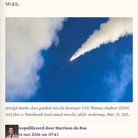
was.
Arleigh Burke-class guided-missile destroyer USS Thomas Hudner (DDG
116) fires a Tomahawk land attack missile, while underway, Mar. 21, 2026.
(U.S. Navy Photo)//04SIPA_Sipa.30390/Credit:U.S. Navy
Photo/SIPA/2603281647
Gepubliceerd door
Harrison du Bus
14 mei 2026 om 07:43