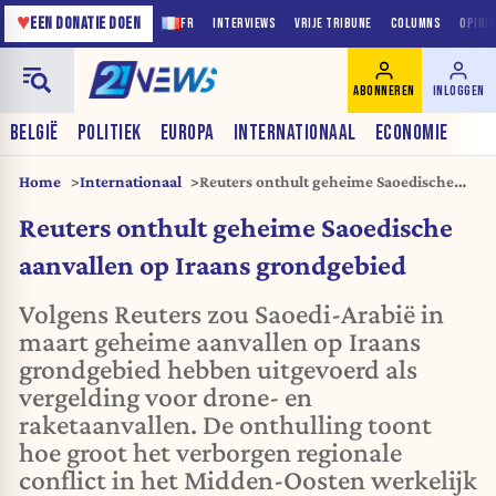
♥
EEN DONATIE DOEN
FR
INTERVIEWS
VRIJE TRIBUNE
COLUMNS
OPINI
ABONNEREN
INLOGGEN
BELGIË
POLITIEK
EUROPA
INTERNATIONAAL
ECONOMIE
Home
Internationaal
Reuters onthult geheime Saoedische
aanvallen op Iraans grondgebied
Reuters onthult geheime Saoedische
aanvallen op Iraans grondgebied
Volgens Reuters zou Saoedi-Arabië in
maart geheime aanvallen op Iraans
grondgebied hebben uitgevoerd als
vergelding voor drone- en
raketaanvallen. De onthulling toont
hoe groot het verborgen regionale
conflict in het Midden-Oosten werkelijk