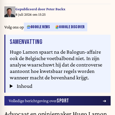
national team Red Devils, on Monday 06 July 2026, at the Seattle Field, in
Seattle, a 1/8 finals game in the FIFA World Cup 2026. BELGA PHOTO
Gepubliceerd door
Peter Backx
DIRK WAEM
8 juli 2026 om 15:25
Volg ons op
GOOGLE NEWS
GOOGLE DISCOVER
VAN HET ARTIKEL
SAMENVATTING
Hugo Lamon spaart na de Balogun-affaire
ook de Belgische voetbalbond niet. In zijn
analyse waarschuwt hij dat de controverse
aantoont hoe kwetsbaar regels worden
wanneer macht de bovenhand krijgt.
Inhoud
SPORT
Volledige berichtgeving over
Advocaat en opiniemaker Hugo Lamon,