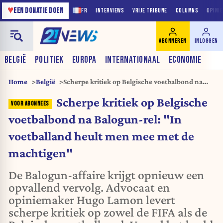
♥
EEN DONATIE DOEN
FR
INTERVIEWS
VRIJE TRIBUNE
COLUMNS
OPINI
ABONNEREN
INLOGGEN
BELGIË
POLITIEK
EUROPA
INTERNATIONAAL
ECONOMIE
Home
België
Scherpe kritiek op Belgische voetbalbond na
Balogun-rel: "In voetballand heult men mee
Scherpe kritiek op Belgische
met de machtigen"
voetbalbond na Balogun-rel: "In
voetballand heult men mee met de
machtigen"
De Balogun-affaire krijgt opnieuw een
opvallend vervolg. Advocaat en
opiniemaker Hugo Lamon levert
scherpe kritiek op zowel de FIFA als de