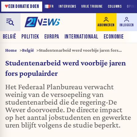
♥
EEN DONATIE DOEN
FR
INTERVIEWS
VRIJE TRIBUNE
COLUMNS
OPINI
ABONNEREN
INLOGGEN
BELGIË
POLITIEK
EUROPA
INTERNATIONAAL
ECONOMIE
Home
België
Studentenarbeid werd voorbije jaren fors
populairder
Studentenarbeid werd voorbije jaren
fors populairder
Het Federaal Planbureau verwacht
weinig van de versoepeling van
studentenarbeid die de regering-De
Wever doorvoerde. De directe impact
op het aantal jobstudenten en gewerkte
uren blijft volgens de studie beperkt.