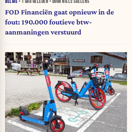
BELGIË
•
1 DAG
GELEDEN • DOOR NIELS SAELENS
FOD Financiën gaat opnieuw in de
fout: 190.000 foutieve btw-
aanmaningen verstuurd