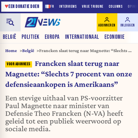
♥
EEN DONATIE DOEN
FR
INTERVIEWS
VRIJE TRIBUNE
COLUMNS
OPINI
ABONNEREN
INLOGGEN
BELGIË
POLITIEK
EUROPA
INTERNATIONAAL
ECONOMIE
Home
België
Francken slaat terug naar Magnette: “Slechts 7
procent van onze defensieaankopen is
Francken slaat terug naar
Amerikaans”
Magnette: “Slechts 7 procent van onze
defensieaankopen is Amerikaans”
Een stevige uithaal van PS-voorzitter
Paul Magnette naar minister van
Defensie Theo Francken (N-VA) heeft
geleid tot een publiek weerwoord op
sociale media.