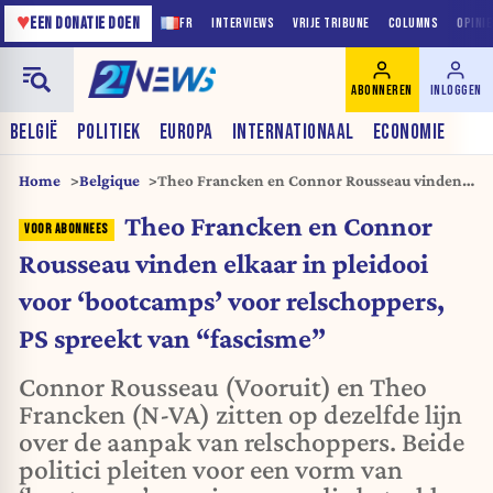
♥
EEN DONATIE DOEN
FR
INTERVIEWS
VRIJE TRIBUNE
COLUMNS
OPINI
ABONNEREN
INLOGGEN
BELGIË
POLITIEK
EUROPA
INTERNATIONAAL
ECONOMIE
Home
Belgique
Theo Francken en Connor Rousseau vinden
elkaar in pleidooi voor ‘bootcamps’ voor
Theo Francken en Connor
relschoppers, PS spreekt van “fascisme”
Rousseau vinden elkaar in pleidooi
voor ‘bootcamps’ voor relschoppers,
PS spreekt van “fascisme”
Connor Rousseau (Vooruit) en Theo
Francken (N-VA) zitten op dezelfde lijn
over de aanpak van relschoppers. Beide
politici pleiten voor een vorm van