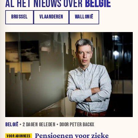
AL HET NIEUWS OVER
BELGIË
BRUSSEL
VLAANDEREN
WALLONIË
BELGIË
•
2 DAGEN
GELEDEN • DOOR PETER BACKX
Pensioenen voor zieke