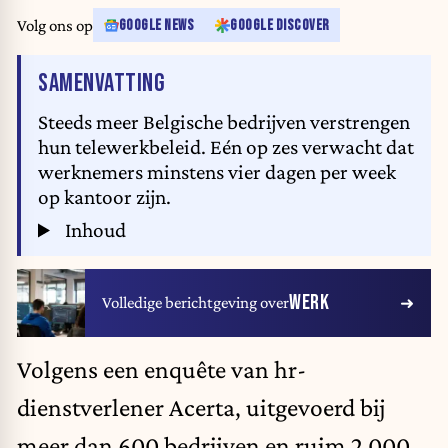
Volg ons op
GOOGLE NEWS
GOOGLE DISCOVER
VAN HET ARTIKEL
SAMENVATTING
Steeds meer Belgische bedrijven verstrengen
hun telewerkbeleid. Eén op zes verwacht dat
werknemers minstens vier dagen per week
op kantoor zijn.
Inhoud
WERK
Volledige berichtgeving over
Volgens een enquête van hr-
dienstverlener Acerta, uitgevoerd bij
meer dan 600 bedrijven en ruim 2.000