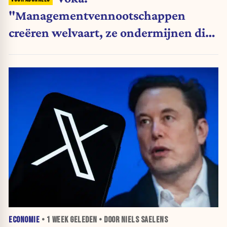
"Managementvennootschappen
creëren welvaart, ze ondermijnen die
niet"
ECONOMIE
•
1 WEEK
GELEDEN • DOOR NIELS SAELENS