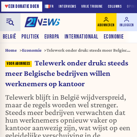
♥
EEN DONATIE DOEN
FR
INTERVIEWS
VRIJE TRIBUNE
COLUMNS
OPINI
ABONNEREN
INLOGGEN
BELGIË
POLITIEK
EUROPA
INTERNATIONAAL
ECONOMIE
Home
Economie
Telewerk onder druk: steeds meer Belgische
bedrijven willen werknemers op kantoor
Telewerk onder druk: steeds
meer Belgische bedrijven willen
werknemers op kantoor
Telewerk blijft in België wijdverspreid,
maar de regels worden wel strenger.
Steeds meer bedrijven verwachten dat
hun werknemers opnieuw vaker op
kantoor aanwezig zijn, wat wijst op een
geleidelijke verschuiving in de