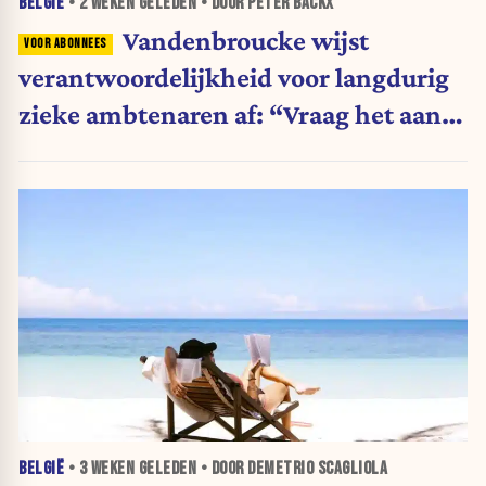
BELGIË
•
2 WEKEN
GELEDEN • DOOR PETER BACKX
Vandenbroucke wijst
verantwoordelijkheid voor langdurig
zieke ambtenaren af: “Vraag het aan
de andere ministers”
BELGIË
•
3 WEKEN
GELEDEN • DOOR DEMETRIO SCAGLIOLA