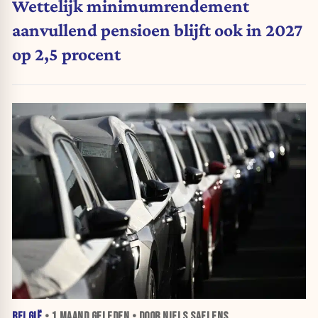
Wettelijk minimumrendement
aanvullend pensioen blijft ook in 2027
op 2,5 procent
BELGIË
•
1 MAAND
GELEDEN • DOOR NIELS SAELENS