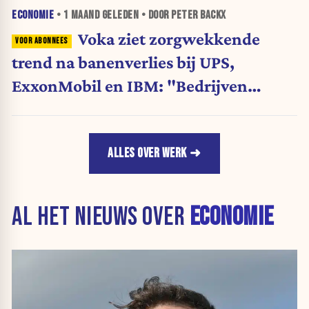
ECONOMIE
•
1 MAAND
GELEDEN • DOOR PETER BACKX
Voka ziet zorgwekkende
trend na banenverlies bij UPS,
ExxonMobil en IBM: "Bedrijven
worden mee de afgrond ingeduwd"
ALLES OVER WERK
AL HET NIEUWS OVER
ECONOMIE