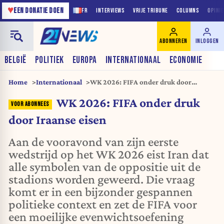
♥
EEN DONATIE DOEN
FR
INTERVIEWS
VRIJE TRIBUNE
COLUMNS
OPINI
ABONNEREN
INLOGGEN
BELGIË
POLITIEK
EUROPA
INTERNATIONAAL
ECONOMIE
Home
Internationaal
WK 2026: FIFA onder druk door
Iraanse eisen
WK 2026: FIFA onder druk
door Iraanse eisen
Aan de vooravond van zijn eerste
wedstrijd op het WK 2026 eist Iran dat
alle symbolen van de oppositie uit de
stadions worden geweerd. Die vraag
komt er in een bijzonder gespannen
politieke context en zet de FIFA voor
een moeilijke evenwichtsoefening