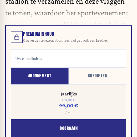
stadion
te verzamelen en deze vlaggen
te tonen, waardoor het sportevenement
meteen ook een politiek karakter krijgt.
PREMIUMINHOUD
Om verder te lezen, abonneer u of gebruik een krediet.
ABONNEMENT
KREDIETEN
Jaarlijks
120,00 €
99,00 €
/jaar
DOORGAAN