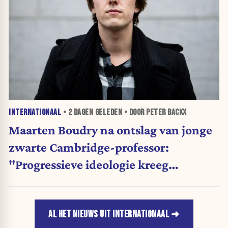
INTERNATIONAAL
•
2 DAGEN
GELEDEN • DOOR PETER BACKX
Maarten Boudry na ontslag van jonge
zwarte Cambridge-professor:
"Progressieve ideologie kreeg
voorrang op wetenschap"
AL HET NIEUWS UIT INTERNATIONAAL