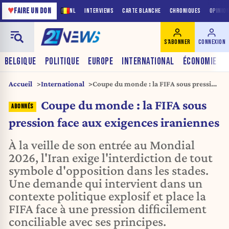
♥
FAIRE UN DON
NL
INTERVIEWS
CARTE BLANCHE
CHRONIQUES
OPINIO
S'ABONNER
CONNEXION
BELGIQUE
POLITIQUE
EUROPE
INTERNATIONAL
ÉCONOMIE
Accueil
International
Coupe du monde : la FIFA sous pression
face aux exigences iraniennes
Coupe du monde : la FIFA sous
pression face aux exigences iraniennes
À la veille de son entrée au Mondial
2026, l'Iran exige l'interdiction de tout
symbole d'opposition dans les stades.
Une demande qui intervient dans un
contexte politique explosif et place la
FIFA face à une pression difficilement
conciliable avec ses principes.