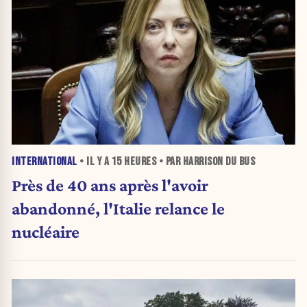
INTERNATIONAL
• IL Y A
15 HEURES
• PAR HARRISON DU BUS
Près de 40 ans après l'avoir
abandonné, l'Italie relance le
nucléaire