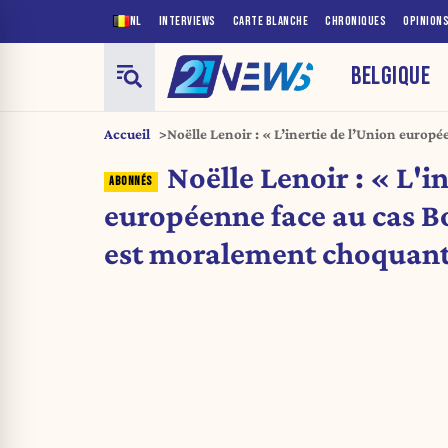
NL
INTERVIEWS
CARTE BLANCHE
CHRONIQUES
OPINION
BELGIQUE
Accueil
Noëlle Lenoir : « L’inertie de l’Union europé
Boualem Sansal est moralement choquante 
Noëlle Lenoir : « L'i
européenne face au cas 
est moralement choquant