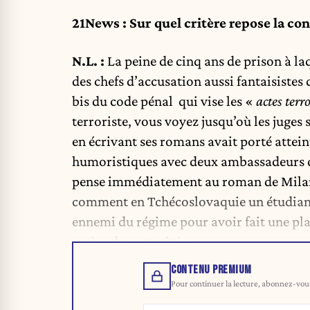
21News : Sur quel critère repose la c
N.L. :
La peine de cinq ans de prison à l
des chefs d’accusation aussi fantaisistes
bis du code pénal qui vise les «
actes terr
terroriste, vous voyez jusqu’où les juges
en écrivant ses romans avait porté attein
humoristiques avec deux ambassadeurs de
pense immédiatement au roman de Milan 
comment en Tchécoslovaquie un étudiant
ennemi du régime pour avoir fait une plai
mains des autorités.
CONTENU PREMIUM
Pour continuer la lecture, abonnez-vous 