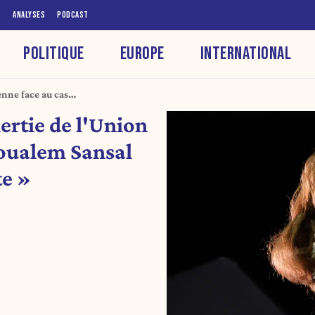
S
ANALYSES
PODCAST
POLITIQUE
EUROPE
INTERNATIONAL
enne face au cas
»
nertie de l'Union
Boualem Sansal
e »