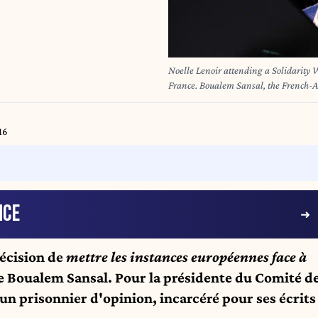
Noelle Lenoir attending a Solidarity
France. Boualem Sansal, the French-Al
security charges, has been hospitalise
about the health of the 75-year-old au
francophone literature, was arrested o
16
between France and Algeria. Photo b
NCE
décision de
mettre les instances européennes face à
de Boualem Sansal. Pour la présidente du Comité d
 un prisonnier d'opinion, incarcéré pour ses écrits