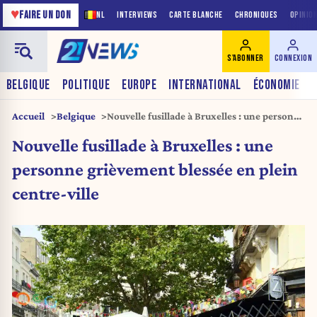
♥
FAIRE UN DON
NL
INTERVIEWS
CARTE BLANCHE
CHRONIQUES
OPINIO
S'ABONNER
CONNEXION
BELGIQUE
POLITIQUE
EUROPE
INTERNATIONAL
ÉCONOMIE
Accueil
Belgique
Nouvelle fusillade à Bruxelles : une personne
grièvement blessée en plein centre-ville
Nouvelle fusillade à Bruxelles : une
personne grièvement blessée en plein
centre-ville