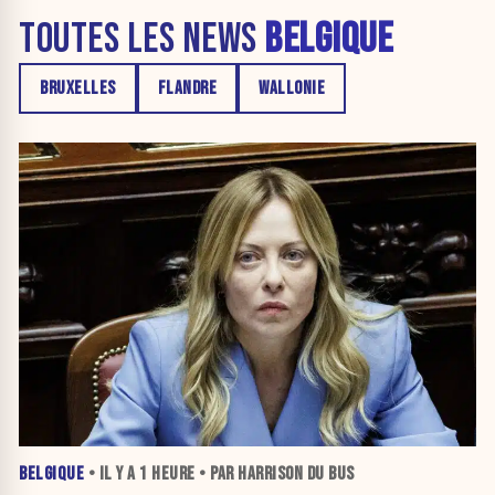
TOUTES LES NEWS
BELGIQUE
BRUXELLES
FLANDRE
WALLONIE
BELGIQUE
• IL Y A
1 HEURE
• PAR HARRISON DU BUS