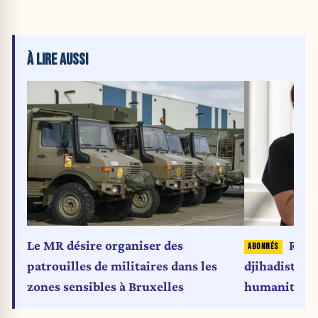
À LIRE AUSSI
Le MR désire organiser des
Risqu
patrouilles de militaires dans les
djihadiste : 
zones sensibles à Bruxelles
humanitaires