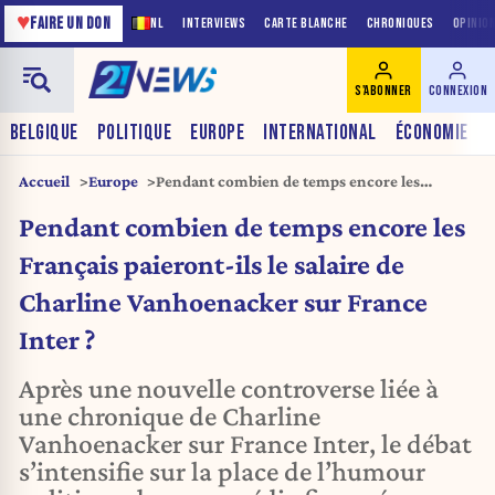
♥
FAIRE UN DON
NL
INTERVIEWS
CARTE BLANCHE
CHRONIQUES
OPINIO
S'ABONNER
CONNEXION
BELGIQUE
POLITIQUE
EUROPE
INTERNATIONAL
ÉCONOMIE
Accueil
Europe
Pendant combien de temps encore les
Français paieront-ils le salaire de Charline
Pendant combien de temps encore les
Vanhoenacker sur France Inter ?
Français paieront-ils le salaire de
Charline Vanhoenacker sur France
Inter ?
Après une nouvelle controverse liée à
une chronique de Charline
Vanhoenacker sur France Inter, le débat
s’intensifie sur la place de l’humour