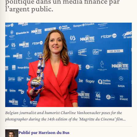
politique dans un média financé par
l’argent public.
Belgian journalist and humorist Charline Vanhoenacker poses for the
photographer during the 14th edition of the 'Magritte du Cinema' film
awards ceremony, Saturday 22 February 2025, in Brussels. The awards are
rewarded to movies of Belgian French-speaking producers. BELGA PHOTO
Publié par
Harrison du Bus