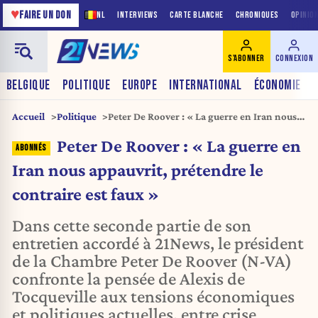
♥
FAIRE UN DON
NL
INTERVIEWS
CARTE BLANCHE
CHRONIQUES
OPINIO
S'ABONNER
CONNEXION
BELGIQUE
POLITIQUE
EUROPE
INTERNATIONAL
ÉCONOMIE
Accueil
Politique
Peter De Roover : « La guerre en Iran nous
appauvrit, prétendre le contraire est faux »
Peter De Roover : « La guerre en
Iran nous appauvrit, prétendre le
contraire est faux »
Dans cette seconde partie de son
entretien accordé à 21News, le président
de la Chambre Peter De Roover (N-VA)
confronte la pensée de Alexis de
Tocqueville aux tensions économiques
et politiques actuelles, entre crise