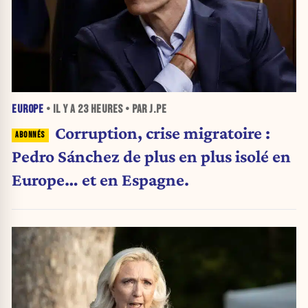
EUROPE
• IL Y A
23 HEURES
• PAR J.PE
Corruption, crise migratoire :
Pedro Sánchez de plus en plus isolé en
Europe… et en Espagne.