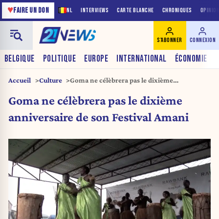
♥
FAIRE UN DON
NL
INTERVIEWS
CARTE BLANCHE
CHRONIQUES
OPINIO
S'ABONNER
CONNEXION
BELGIQUE
POLITIQUE
EUROPE
INTERNATIONAL
ÉCONOMIE
Accueil
Culture
Goma ne célèbrera pas le dixième
anniversaire de son Festival Amani
Goma ne célèbrera pas le dixième
anniversaire de son Festival Amani