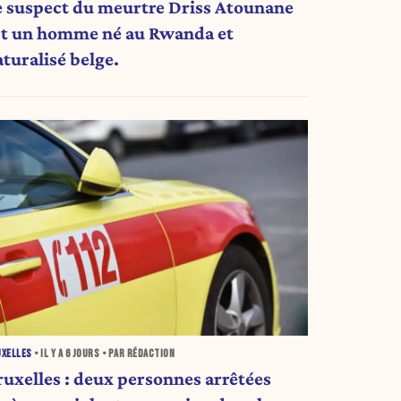
e suspect du meurtre Driss Atounane
st un homme né au Rwanda et
aturalisé belge.
UXELLES
• IL Y A
6 JOURS
• PAR RÉDACTION
ruxelles : deux personnes arrêtées