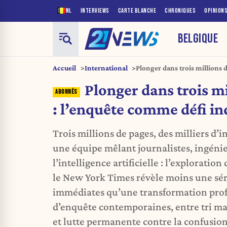
NL
INTERVIEWS
CARTE BLANCHE
CHRONIQUES
OPINION
BELGIQUE
Accueil
International
Plonger dans trois millions 
industriel
Plonger dans trois m
: l’enquête comme défi in
Trois millions de pages, des milliers d’i
une équipe mêlant journalistes, ingénieu
l’intelligence artificielle : l’exploration
le New York Times révèle moins une sér
immédiates qu’une transformation pro
d’enquête contemporaines, entre tri mas
et lutte permanente contre la confusio