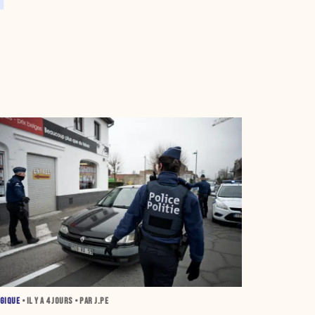
GIQUE
• IL Y A
4 JOURS
• PAR J.PE