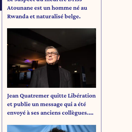
Atounane est un homme né au
Rwanda et naturalisé belge.
Jean Quatremer quitte Libération
et publie un message qui a été
envoyé à ses anciens collègues.
Découvrez son message.