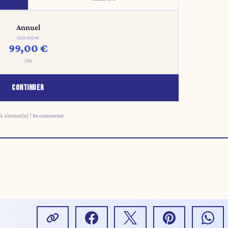
Annuel
120,00 €
99,00 €
/an
CONTINUER
à abonné(e) ?
Se connecter