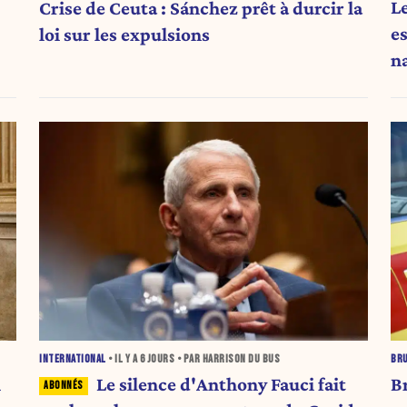
L
Crise de Ceuta : Sánchez prêt à durcir la
e
loi sur les expulsions
n
INTERNATIONAL
• IL Y A
6 JOURS
• PAR HARRISON DU BUS
BR
n
Le silence d'Anthony Fauci fait
B