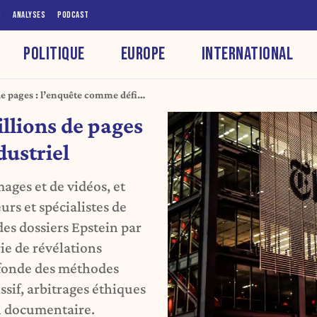
S
ANALYSES
PODCAST
POLITIQUE
EUROPE
INTERNATIONAL
de pages : l’enquête comme défi
illions de pages
dustriel
mages et de vidéos, et
rs et spécialistes de
 des dossiers Epstein par
ie de révélations
fonde des méthodes
sif, arbitrages éthiques
n documentaire.