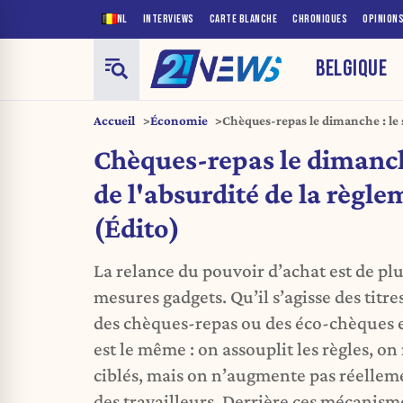
NL
INTERVIEWS
CARTE BLANCHE
CHRONIQUES
OPINION
BELGIQUE
Accueil
Économie
Chèques-repas le dimanche : le
règlementation (Édito)
Chèques-repas le dimanc
de l'absurdité de la règl
(Édito)
La relance du pouvoir d’achat est de plu
mesures gadgets. Qu’il s’agisse des titr
des chèques-repas ou des éco-chèques e
est le même : on assouplit les règles, on 
ciblés, mais on n’augmente pas réellem
des travailleurs. Derrière ces mécanism