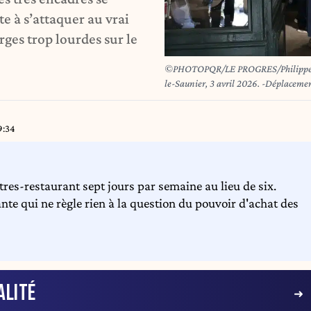
te à s’attaquer au vrai
rges trop lourdes sur le
©PHOTOPQR/LE PROGRES/Philippe TRIAS - 03/04/2026 - Déplacement de S
le-Saunier, 3 avril 2026. -Déplacemen
petites et moyennes entreprises, du com
rendu à Lons-le-Saunier, pour signer 
place par le plan « Lever le Rideau », 
9:34
commerçants partenaires. Visite du ma
itres-restaurant sept jours par semaine au lieu de six.
nte qui ne règle rien à la question du pouvoir d'achat des
ALITÉ