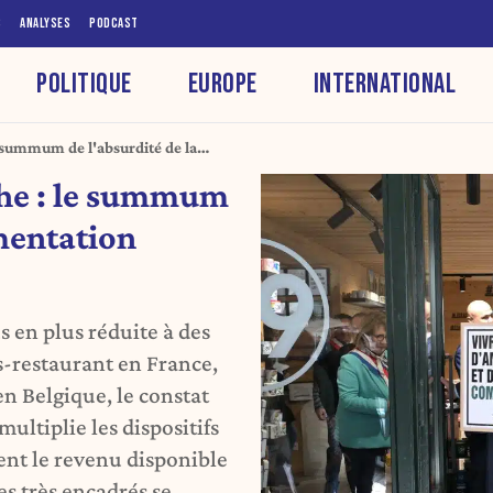
S
ANALYSES
PODCAST
POLITIQUE
EUROPE
INTERNATIONAL
 summum de l'absurdité de la
he : le summum
ementation
s en plus réduite à des
es-restaurant en France,
n Belgique, le constat
multiplie les dispositifs
ent le revenu disponible
es très encadrés se