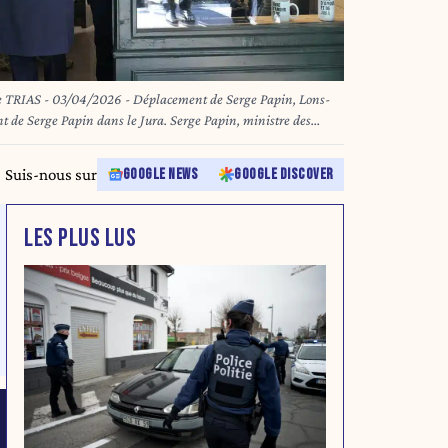
erge Papin, Lons-
t de Serge Papin dans le Jura. Serge Papin, ministre des
merce, de l’artisanat, du tourisme et du pouvoir d’achat, s'est
la première Charte « Ville Commerçante », dispositif mis en
Suis-nous sur
GOOGLE NEWS
GOOGLE DISCOVER
avec Cyrille Brero, maire de Lons-le saunier et les
gasin "39" sous les arcades.
LES PLUS LUS