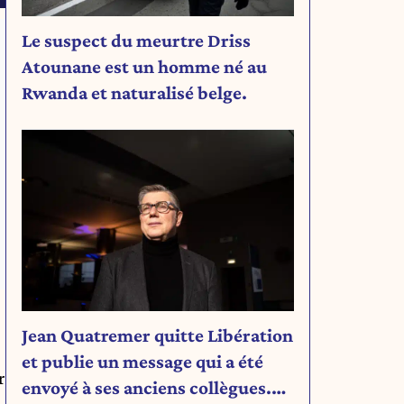
Le suspect du meurtre Driss
Atounane est un homme né au
Rwanda et naturalisé belge.
Jean Quatremer quitte Libération
et publie un message qui a été
r
envoyé à ses anciens collègues.