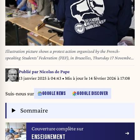
Illustration picture shows a protest action organized by the French-
speaking Students' Federation (FEF), in Bruxelles, Thursday 17 November
2022. The students are protesting to denounce the increase in the cost of
living and the consequences this has on student insecurity. BELGA PHOTO
Publié par
Nicolas de Pape
ERIC LALMAND
13 janvier 2025 à 04:43
• Mis à jour le
14 février 2026 à 17:08
Suis-nous sur
GOOGLE NEWS
GOOGLE DISCOVER
Sommaire
Couverture complète sur
ENSEIGNEMENT