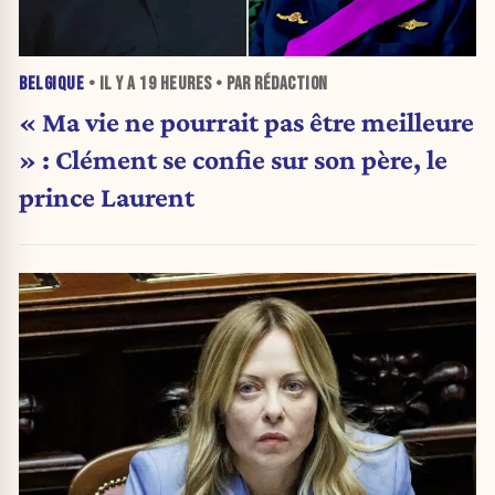
BELGIQUE
• IL Y A
19 HEURES
• PAR RÉDACTION
« Ma vie ne pourrait pas être meilleure
» : Clément se confie sur son père, le
prince Laurent