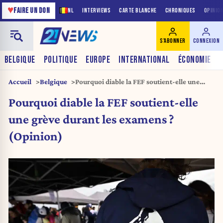
♥
FAIRE UN DON
NL
INTERVIEWS
CARTE BLANCHE
CHRONIQUES
OPINIO
S'ABONNER
CONNEXION
BELGIQUE
POLITIQUE
EUROPE
INTERNATIONAL
ÉCONOMIE
Accueil
Belgique
Pourquoi diable la FEF soutient-elle une
grève durant les examens ? (Opinion)
Pourquoi diable la FEF soutient-elle
une grève durant les examens ?
(Opinion)