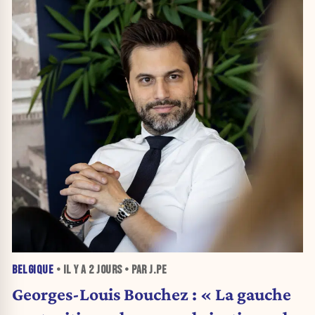
BELGIQUE
• IL Y A
2 JOURS
• PAR J.PE
Georges-Louis Bouchez : « La gauche