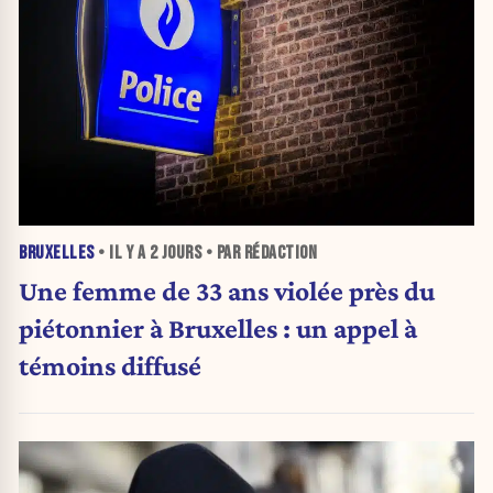
BRUXELLES
• IL Y A
2 JOURS
• PAR RÉDACTION
Une femme de 33 ans violée près du
piétonnier à Bruxelles : un appel à
témoins diffusé