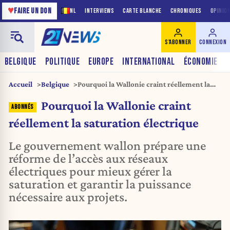
♥
FAIRE UN DON
NL
INTERVIEWS
CARTE BLANCHE
CHRONIQUES
OPINIO
S'ABONNER
CONNEXION
BELGIQUE
POLITIQUE
EUROPE
INTERNATIONAL
ÉCONOMIE
Accueil
Belgique
Pourquoi la Wallonie craint réellement la
saturation électrique
Pourquoi la Wallonie craint
réellement la saturation électrique
Le gouvernement wallon prépare une
réforme de l’accès aux réseaux
électriques pour mieux gérer la
saturation et garantir la puissance
nécessaire aux projets.