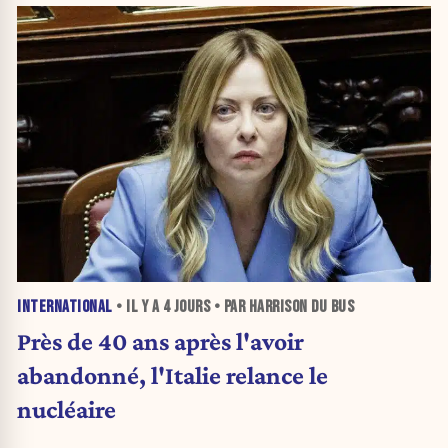
INTERNATIONAL
• IL Y A
4 JOURS
• PAR HARRISON DU BUS
Près de 40 ans après l'avoir
abandonné, l'Italie relance le
nucléaire