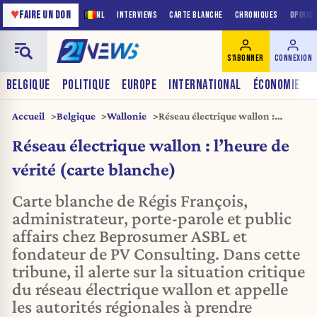
♥
FAIRE UN DON
NL
INTERVIEWS
CARTE BLANCHE
CHRONIQUES
OPINIO
S'ABONNER
CONNEXION
BELGIQUE
POLITIQUE
EUROPE
INTERNATIONAL
ÉCONOMIE
Accueil
Belgique
Wallonie
Réseau électrique wallon :
l’heure de vérité (carte blanche)
Réseau électrique wallon : l’heure de
vérité (carte blanche)
Carte blanche de Régis François,
administrateur, porte-parole et public
affairs chez Beprosumer ASBL et
fondateur de PV Consulting. Dans cette
tribune, il alerte sur la situation critique
du réseau électrique wallon et appelle
les autorités régionales à prendre