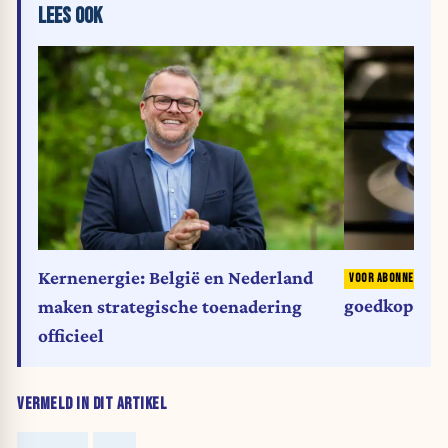
LEES OOK
A
Kernenergie: België en Nederland
goedkoper d
maken strategische toenadering
officieel
VERMELD IN DIT ARTIKEL