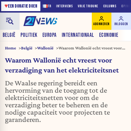
♥
EEN DONATIE DOEN
FR
INTERVIEWS
VRIJE TRIBUNE
COLUMNS
OPINI
ABONNEREN
INLOGGEN
BELGIË
POLITIEK
EUROPA
INTERNATIONAAL
ECONOMIE
Home
België
Wallonië
Waarom Wallonië echt vreest voor
verzadiging van het elektriciteitsnet
Waarom Wallonië echt vreest voor
verzadiging van het elektriciteitsnet
De Waalse regering bereidt een
hervorming van de toegang tot de
elektriciteitsnetten voor om de
verzadiging beter te beheren en de
nodige capaciteit voor projecten te
garanderen.